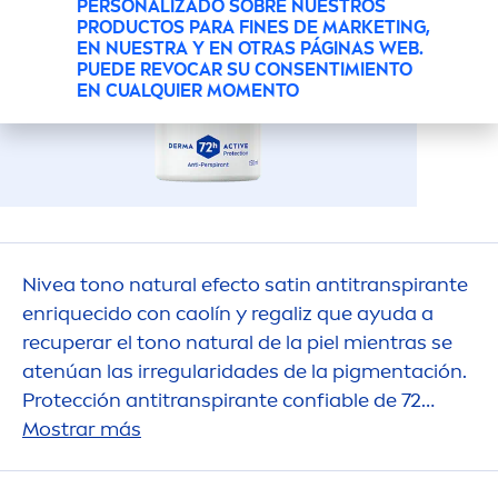
PERSONALIZADO SOBRE NUESTROS
PRODUCTOS PARA FINES DE MARKETING,
EN NUESTRA Y EN OTRAS PÁGINAS WEB.
PUEDE REVOCAR SU CONSENTIMIENTO
EN CUALQUIER MOMENTO
Nivea
tono
natural
efecto satin antitranspirante
enriquecido con caolín y regaliz que ayuda a
recuperar el tono
natural
de la piel mientras se
atenúan las irregularidades de la pig
men
tación.
Protección antitranspirante confiable de 72
horas que cuida tu piel.
Mostrar más