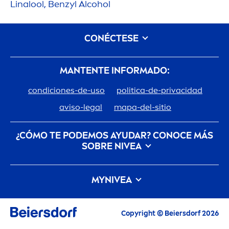
Linalool, Benzyl Alcohol
CONÉCTESE
MANTENTE INFORMADO:
condiciones-de-uso
politica-de-privacidad
aviso-legal
mapa-del-sitio
¿CÓMO TE PODEMOS AYUDAR? CONOCE MÁS
SOBRE
NIVEA
Descubre la Historia de tu marca de confianza
MY
NIVEA
Trabajar en Beiersdorf
Cómo cuida
NIVEA
el planeta
Contacto
Las últimas novedades, consejos para cuidarte,
Copyright © Beiersdorf 2026
inspiración y ofertas.