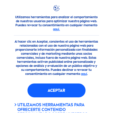
Utilizamos herramientas para analizar el comportamiento
Productos
Cuidado Corporal
Línea de desodorantes
Niv
de nuestros usuarios para optimizar nuestra página web.
Puedes revocar tu consentimiento en cualquier momento
ANTITRANSPIRANTE
aquí.
ACLARADO EFECTO SATIN EN
SPRAY
Al hacer clic en Aceptar, consientes el uso de herramientas
relacionadas con el uso de nuestra página web para
proporcionarte información personalizada con finalidades
comerciales y de marketing mediante unos socios
comerciales, incluso fuera de nuestra página web. Estas
herramientas activan publicidad online personalizada y
opciones de análisis y evaluación de un público objetivo y
su comportamiento. Puedes declinar o revocar tu
consentimiento en cualquier momento
aquí
.
ACEPTAR
UTILIZAMOS HERRAMIENTAS PARA
OFRECERTE CONTENIDO