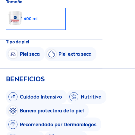
Tamaño
Fórmula apta para pieles diabéticas.
400 ml
Tipo de piel
Piel seca
Piel extra seca
BENEFICIOS
Cuidado Intensivo
Nutritiva
Barrera
protect
ora de la piel
Reco
men
dado por Dermarologos