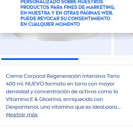
PERSONALIZADO SOBRE NUESTROS
PRODUCTOS PARA FINES DE MARKETING,
EN NUESTRA Y EN OTRAS PÁGINAS WEB.
PUEDE REVOCAR SU CONSENTIMIENTO
EN CUALQUIER MOMENTO
Crema Corporal Regeneración Intensiva Tarro
400 ml. NUEVO formato en tarro con mayor
densidad y concentración de activos como la
Vitamin
a E & Glicerina, enriquecida con
Dexpantenol, una
vitamin
a que es ideal para
pieles ásperas y extra secas que además brinda
Mostrar más
72h de humectación profunda y alivio
instantáneo fortaleciendo la barrera de la piel.