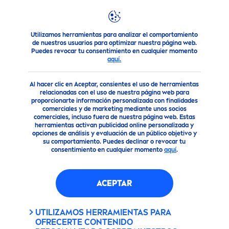
Utilizamos herramientas para analizar el comportamiento
Productos
Cuidado Corporal
Cuidado Corporal
NIVEA
de nuestros usuarios para optimizar nuestra página web.
Puedes revocar tu consentimiento en cualquier momento
CREMA CORPORAL
aquí.
REGENERACIÓN INTENSIVA
TARRO (400ML)
Al hacer clic en Aceptar, consientes el uso de herramientas
relacionadas con el uso de nuestra página web para
proporcionarte información personalizada con finalidades
comerciales y de marketing mediante unos socios
Vegano
comerciales, incluso fuera de nuestra página web. Estas
herramientas activan publicidad online personalizada y
opciones de análisis y evaluación de un público objetivo y
su comportamiento. Puedes declinar o revocar tu
consentimiento en cualquier momento
aquí
.
ACEPTAR
UTILIZAMOS HERRAMIENTAS PARA
OFRECERTE CONTENIDO