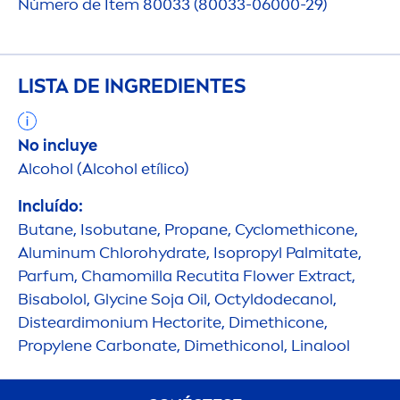
Número de Item 80033 (80033-06000-29)
LISTA DE INGREDIENTES
No incluye
Alcohol (Alcohol etílico)
Incluído:
Butane, Isobutane, Propane, Cyclomethicone,
Aluminum Chloro
hydra
te, Isopropyl Palmitate,
Parfum, Chamomilla Recutita Flower Extract,
Bisabolol, Glycine
Soja
Oil, Octyldodecanol,
Disteardimonium Hectorite, Dimethicone,
Propylene Carbonate, Dimethiconol, Linalool