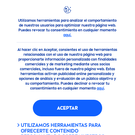
Utilizamos herramientas para analizar el comportamiento
Productos
NIVEA
MEN
Desodorantes
Desodorante en
de nuestros usuarios para optimizar nuestra página web.
Puedes revocar tu consentimiento en cualquier momento
SPRAY ANTITRANSPIRANTE
aquí.
ARA HOMBRE
FRESH
OCEAN
150 ML
Al hacer clic en Aceptar, consientes el uso de herramientas
relacionadas con el uso de nuestra página web para
proporcionarte información personalizada con finalidades
comerciales y de marketing mediante unos socios
comerciales, incluso fuera de nuestra página web. Estas
herramientas activan publicidad online personalizada y
opciones de análisis y evaluación de un público objetivo y
su comportamiento. Puedes declinar o revocar tu
consentimiento en cualquier momento
aquí
.
ACEPTAR
UTILIZAMOS HERRAMIENTAS PARA
OFRECERTE CONTENIDO