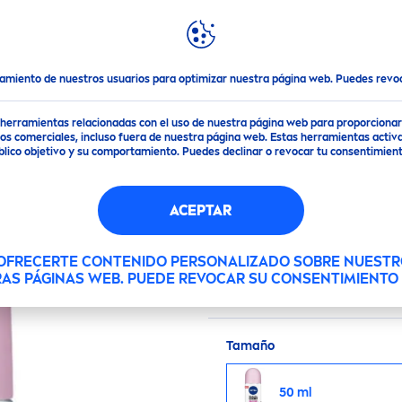
DESTACADOS
MUNDO
NIVEA
s
Nivea
aclarado
Natural
-
NIVEA
Natural
Tone
Antitranspirante pa
tamiento de nuestros usuarios para optimizar nuestra página web. Puedes rev
NTE PARA MUJER
BL
de herramientas relacionadas con el uso de nuestra página web para proporciona
s comerciales, incluso fuera de nuestra página web. Estas herramientas activa
ON
público objetivo y su comportamiento. Puedes declinar o revocar tu consentimi
ACEPTAR
Nueva fórmula que te of
sudor y el mal olor. Te
 OFRECERTE CONTENIDO PERSONALIZADO SOBRE NUESTR
RAS PÁGINAS WEB. PUEDE REVOCAR SU CONSENTIMIENT
blancas y amarillas en l
Tamaño
50 ml