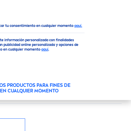
ra mujer
Black
&
White
Roll On
Top
ocar tu consentimiento en cualquier momento
aquí.
ACK
&
WHITE
ROLL
rte información personalizada con finalidades
n publicidad online personalizada y opciones de
ento en cualquier momento
aquí
.
rece hasta 72 horas de protección contra el
 ofrece una protección en contra de manchas
OS PRODUCTOS PARA FINES DE
O EN CUALQUIER MOMENTO
a ropa.