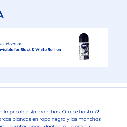
A
esodorante
nvisible for
Black
&
White
Roll-on
ión impecable sin manchas. Ofrece hasta 72
marcas blancas en ropa negra y las manchas
 de irritaciones. Ideal para un estilo sin