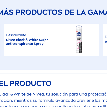
MÁS PRODUCTOS DE LA GAM
Desodorante
D
Nivea
Black
&
White
Mujer
I
Antitranspirante Spray
EL PRODUCTO
Black
&
White
de
Nivea
, tu solución para una protecc
piración, mientras su fórmula avanzada previene las 
ante y un acabado seco, mantiene tu piel suave y libre