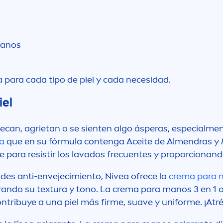
manos
a para cada tipo de piel y cada necesidad.
iel
secan, agrietan o se sienten algo ásperas, especial
me
a
que en su fórmula contenga Aceite de Al
men
dras y 
te para resistir los lavados frecuentes y proporcionan
ades anti-envejecimiento,
Nivea
ofrece la
crema para 
rando su textura y tono. La crema para manos 3 en 1 
tribuye a una piel más firme, suave y uniforme. ¡Atrév