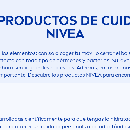
 PRODUCTOS DE CUI
NIVEA
los ele
men
tos: con solo coger tu móvil o cerrar el b
ntacto con todo tipo de gér
men
es y bacterias. Su lav
te hará sentir grandes molestias. Además, en las man
 importante. Descubre los productos
NIVEA
para encont
rrolladas científica
men
te para que tengas la hidrata
o para ofrecer un cuidado personalizado, adaptándose