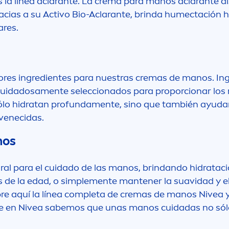
la línea aclarante. La crema para manos aclarante dis
cias a su Activo Bio-Aclarante, brinda humectación ha
res.
ores ingredientes para nuestras cremas de manos. Ing
cuidadosa
men
te seleccionados para proporcionar los 
ólo hidratan profunda
men
te, sino que también ayudan 
venecidas.
nos
ral para el cuidado de las manos, brindando hidratación
 de la edad, o simple
men
te mantener la suavidad y 
bre aquí la línea completa de cremas de manos
Nivea
y
ue en
Nivea
sabemos que unas manos cuidadas no sólo 