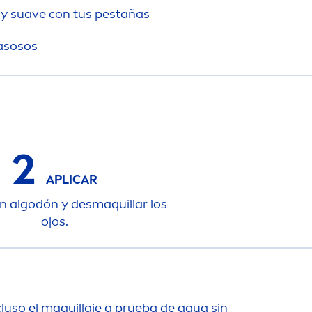
l y suave con tus pestañas
rasosos
2
APLICAR
on algodón y desmaquillar los
ojos.
ncluso el maquillaje a prueba de agua sin