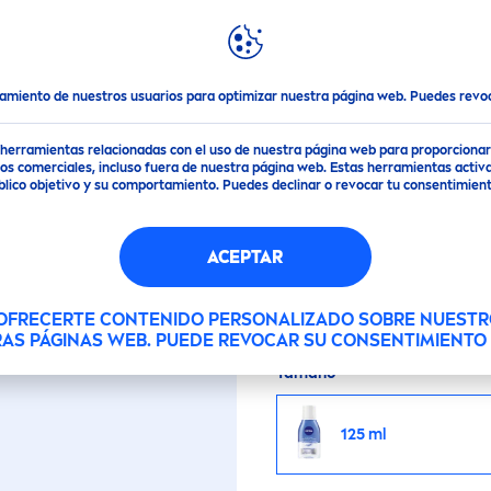
DESTACADOS
MUNDO
NIVEA
aquillante Bifásico de Ojos
tamiento de nuestros usuarios para optimizar nuestra página web. Puedes rev
UILLANTE BIFÁSICO 
de herramientas relacionadas con el uso de nuestra página web para proporciona
s comerciales, incluso fuera de nuestra página web. Estas herramientas activa
público objetivo y su comportamiento. Puedes declinar o revocar tu consentimi
Desmaquillante de ojos
ACEPTAR
Aciano. Elimina inclus
suave pero efectiva.
 OFRECERTE CONTENIDO PERSONALIZADO SOBRE NUESTR
RAS PÁGINAS WEB. PUEDE REVOCAR SU CONSENTIMIENT
Tamaño
125 ml