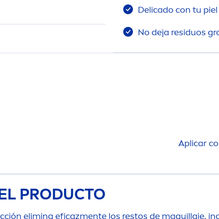
Delicado con tu pie
No deja residuos g
Aplicar c
EL PRODUCTO
cción elimina eficaz
men
te los restos de maquillaje, i