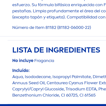
esfuerzo. Su fórmula bifásica enriquecida con F
pestañas. Limpia profunda
men
te el área del 
(excepto tapón y etiqueta). Compatibilidad con
Número de Item 81182 (81182-06000-22)
LISTA DE INGREDIENTES
No incluye
Fragancia
Incluído:
Aqua
, Isododecane, Isopropyl Palmitate, Dimet
Annuus Seed Oil, Centaurea Cyanus Flower Extr
Caprylyl/Capryl Glucoside, Trisodium EDTA, Ph
Benzethonium Chloride, CI 60725, CI 61565