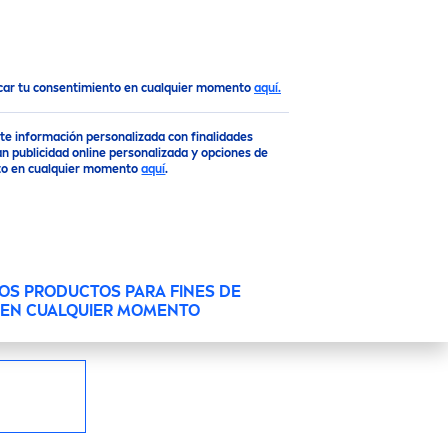
Top
ocar tu consentimiento en cualquier momento
aquí.
DE OJOS
rte información personalizada con finalidades
n publicidad online personalizada y opciones de
ento en cualquier momento
aquí
.
 enriquecido con Agua Purificada y Flor de
o el maquillaje a prueba de agua de manera
OS PRODUCTOS PARA FINES DE
O EN CUALQUIER MOMENTO