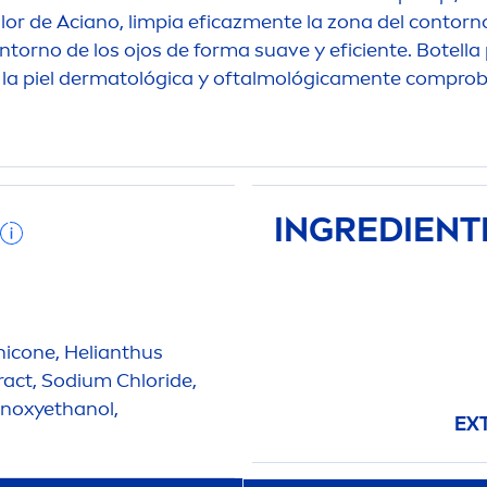
lor de Aciano, limpia eficaz
men
te la zona del contorn
contorno de los ojos de forma suave y eficiente. Botell
 la piel dermatológica y oftalmológica
men
te comprob
INGREDIENT
hicone, Helianthus
act, Sodium Chloride,
enoxyethanol,
EX