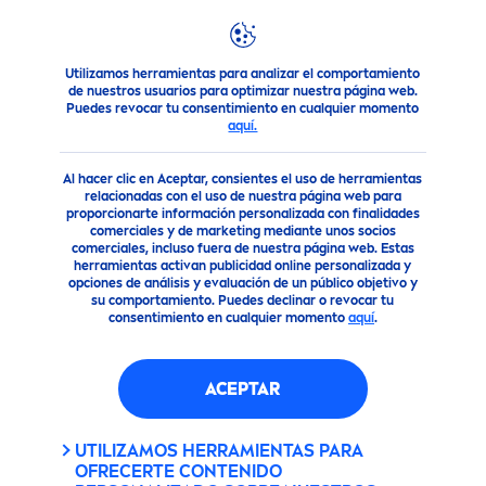
Utilizamos herramientas para analizar el comportamiento
Productos
Cuidado Facial
Limpieza facial
NIVEA
Mice
de nuestros usuarios para optimizar nuestra página web.
Puedes revocar tu consentimiento en cualquier momento
NIVEA
MICELAR
aquí.
ILUMINADORA 400ML
Al hacer clic en Aceptar, consientes el uso de herramientas
relacionadas con el uso de nuestra página web para
proporcionarte información personalizada con finalidades
Vegano
comerciales y de marketing mediante unos socios
comerciales, incluso fuera de nuestra página web. Estas
herramientas activan publicidad online personalizada y
opciones de análisis y evaluación de un público objetivo y
su comportamiento. Puedes declinar o revocar tu
consentimiento en cualquier momento
aquí
.
ACEPTAR
UTILIZAMOS HERRAMIENTAS PARA
OFRECERTE CONTENIDO