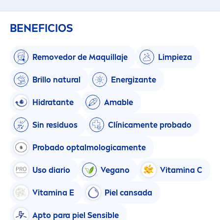
BENEFICIOS
Removedor de Maquillaje
Limpieza
Brillo
natural
Energizante
Hidratante
Amable
Sin residuos
Clínica
men
te probado
Probado optalmologica
men
te
Uso diario
Vegano
Vitamin
a C
Vitamin
a E
Piel cansada
Apto para piel Sensible