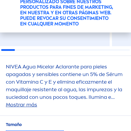
PERSONALIZADO SOBRE NUESTROS
PRODUCTOS PARA FINES DE MARKETING,
EN NUESTRA Y EN OTRAS PÁGINAS WEB.
PUEDE REVOCAR SU CONSENTIMIENTO
EN CUALQUIER MOMENTO
NIVEA
Agua Micelar Aclarante para pieles
apagadas y sensibles contiene un 5% de Sérum
con
Vitamin
a C y E y elimina eficaz
men
te el
maquillaje resistente al agua, las im
pure
zas y la
suciedad con unos pocos toques. Ilumina e
hidrata la piel, para una tez más uniforme y
Mostrar más
resplandeciente al instante.
Tamaño