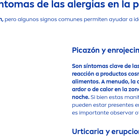
ntomas de las alergias en la p
n,
pero algunos signos comunes permiten ayudar a iden
Picazón y enrojeci
Son síntomas clave de las
reacción a productos cosm
ali
men
tos. A
men
udo, la
ardor o de calor en la zo
noche.
Si bien estas manif
pueden estar presentes e
es importante observar o
Urticaria y erupci