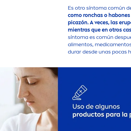
Es otro síntoma común de
como ronchas o habones e
picazón. A veces, las eru
mientras que en otros ca
síntoma es común después
ali
men
tos, medica
men
to
durar desde unas pocas ho