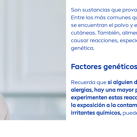
Son sustancias que prov
Entre los más comunes que
se encuentran el polvo y 
cutáneas. También, ali
me
causar reacciones, especi
genética.
Factores genético
Recuerda que
si alguien 
alergias, hay una mayor 
experi
men
ten estas reac
la exposición a la contam
irritantes químicos,
puede