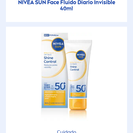
NIVEA
SUN
Face Fluido Diario Invisible
40ml
Matificante
Muy Resistente al Agua
No grasoso
No obstruye los poros
No pegajosa
Probado pediatricamente
Protección contra la alergia al sol
Cuidado