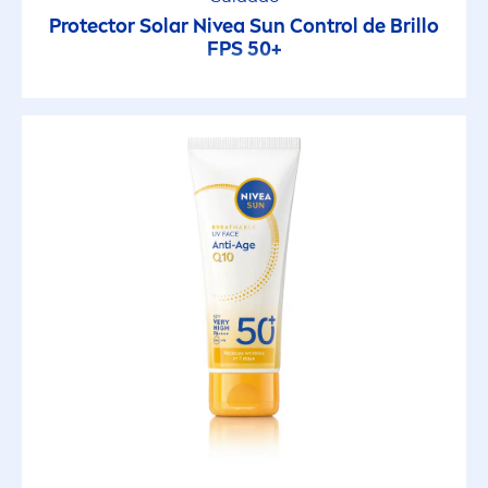
Protección Solar
Protect
or Solar
Nivea
Sun
Control de Brillo
FPS 50+
Protección UVA y UVB
Rápida absorción
Refrescante
Resistente al agua
Resistente al Agua
Resistente al sudor
Respirable