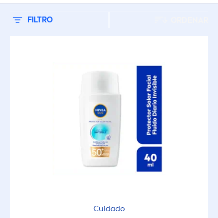
Apropiado para niños
FILTRO
ORDENAR
Cuidado
Extra Resistente al Agua
Fórmula biodegradable
Hidratante
Hidratante
Invisible
Cuidado
Material reciclado