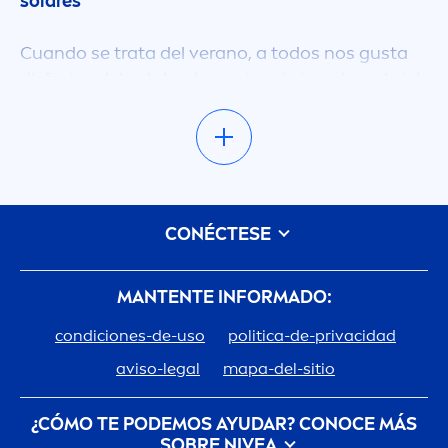
solares
Cuando se trata del verano, a todos nos gusta
disfrutar del sol. Aquí en esta página, descubrirá
toda nuestra línea de productos para el sol. Ya
sea que estés buscando protegerte de esos
dañinos rayos UV, tratar la piel sensible o ayudar
a mejorar tu hermoso bronceado, tenemos
exacta
men
te lo que necesita para que tú y toda
CONÉCTESE
su familia estén seguros bajo el sol, en cualquier
mo
men
to del año. Explora nuestra amplia
selección de productos de protección solar
MANTENTE INFORMADO:
NIVEA
y encuentra lo que necesitas para cuidar
condiciones-de-uso
politica-de-privacidad
tu cuerpo durante todo el día. No lo dudes, en
NIVEA
Tenemos algo para satisfacer todas sus
aviso-legal
mapa-del-sitio
necesidades. No te decepcionarás.
¿CÓMO TE PODEMOS AYUDAR? CONOCE MÁS
¿No estás seguro de cuál es el mejor producto
SOBRE
NIVEA