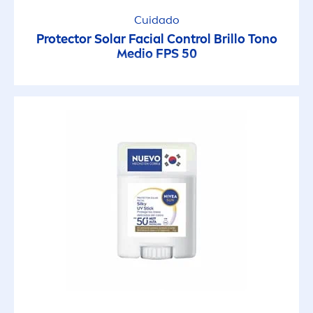
Protección Solar Kids
Cuidado
Protect
or Solar Facial Control Brillo Tono
Protect & Moisture
Medio FPS 50
Protect & Refresh
Sport
FACTOR DE PROTECTOR SOLAR
30
50+
APLICAR