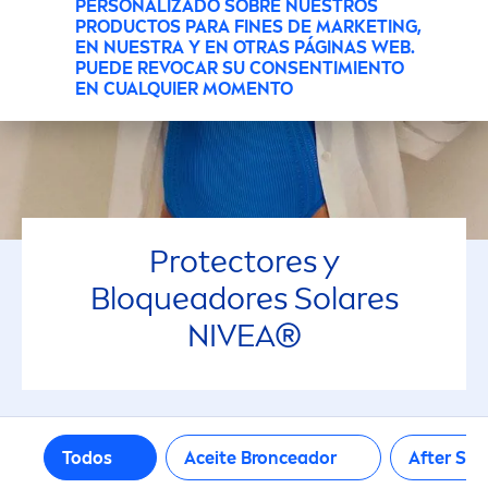
Piel grasosa
PERSONALIZADO SOBRE NUESTROS
PRODUCTOS PARA FINES DE MARKETING,
EN NUESTRA Y EN OTRAS PÁGINAS WEB.
Piel madura
PUEDE REVOCAR SU CONSENTIMIENTO
EN CUALQUIER MOMENTO
Piel normal
PROPIEDADES
Protect
ores y
100% transparente
Bloqueadores Solares
48h Humedad
NIVEA
®
Activador de Bronceado
Anti-edad
Todos
Aceite Bronceador
After
Sun