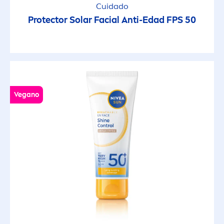
Cuidado
Textura ligera
Protect
or Solar Facial Anti-Edad FPS 50
Tono de piel uniforme
Uso diario
Vegano
Vegano
GAMA DE PRODUCTOS
Bronze
Protección Solar