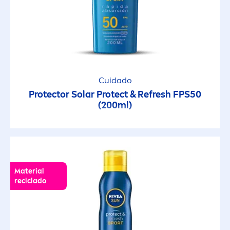
Cuidado
Protect
or Solar
Protect
& Re
fresh
FPS50
(200ml)
Material
reciclado