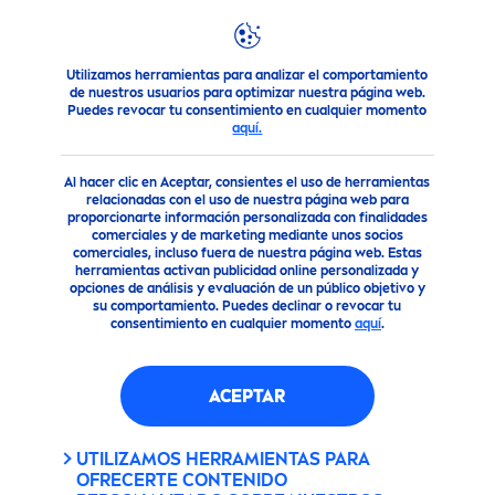
FILTROS
Utilizamos herramientas para analizar el comportamiento
Productos
Solar
de nuestros usuarios para optimizar nuestra página web.
TIPO DE PIEL
Puedes revocar tu consentimiento en cualquier momento
aquí.
Apto para piel Sensible
Al hacer clic en Aceptar, consientes el uso de herramientas
relacionadas con el uso de nuestra página web para
proporcionarte información personalizada con finalidades
Para todo tipo de piel
comerciales y de marketing mediante unos socios
comerciales, incluso fuera de nuestra página web. Estas
herramientas activan publicidad online personalizada y
opciones de análisis y evaluación de un público objetivo y
Piel de niño sensible
su comportamiento. Puedes declinar o revocar tu
consentimiento en cualquier momento
aquí
.
Piel de niños
ACEPTAR
Piel delicada
UTILIZAMOS HERRAMIENTAS PARA
OFRECERTE CONTENIDO