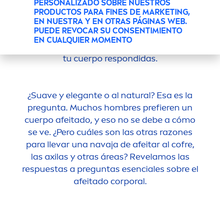
PERSONALIZADO SOBRE NUESTROS
LA VERDAD SOBRE EL
PRODUCTOS PARA FINES DE MARKETING,
VELLO CORPORAL
EN NUESTRA Y EN OTRAS PÁGINAS WEB.
PUEDE REVOCAR SU CONSENTIMIENTO
EN CUALQUIER MOMENTO
Todas las preguntas sobre el afeitado de
tu cuerpo respondidas.
¿Suave y elegante o al
natural
? Esa es la
pregunta. Muchos hombres prefieren un
cuerpo afeitado, y eso no se debe a cómo
se ve. ¿Pero cuáles son las otras razones
para llevar una navaja de afeitar al cofre,
las axilas y otras áreas? Revelamos las
respuestas a preguntas esenciales sobre el
afeitado corporal.