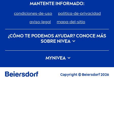
MANTENTE INFORMADO:
condiciones-de-uso
politica-de-privacidad
aviso-legal
mapa-del-sitio
¿CÓMO TE PODEMOS AYUDAR? CONOCE MÁS
SOBRE
NIVEA
Descubre la Historia de tu marca de confianza
MY
NIVEA
Trabajar en Beiersdorf
Cómo cuida
NIVEA
el planeta
Contacto
Las últimas novedades, consejos para cuidarte,
Copyright © Beiersdorf 2026
inspiración y ofertas.
Correo electrónico