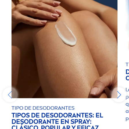
T
L
p
q
TIPO DE DESODORANTES
a
TIPOS DE DESODORANTES: EL
p
DESODORANTE EN SPRAY:
CLÁSICO, POPULAR Y EFICAZ