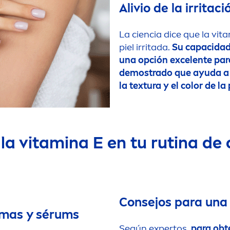
Alivio de la irritaci
La ciencia dice que la
vit
piel irritada.
Su capacidad 
una opción excelente par
demostrado que ayuda a r
la textura y el
color
de la 
 la
vitamin
a E en tu rutina de
Consejos para una 
remas y sérums
Según expertos,
para obt