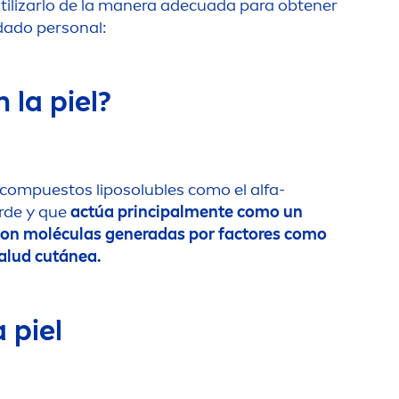
 utilizarlo de la manera adecuada para obtener
idado personal:
 la piel?
e compuestos
lip
osolubles como el alfa-
erde y que
actúa principal
men
te como un
ue son moléculas generadas por factores como
salud cutánea.
 piel