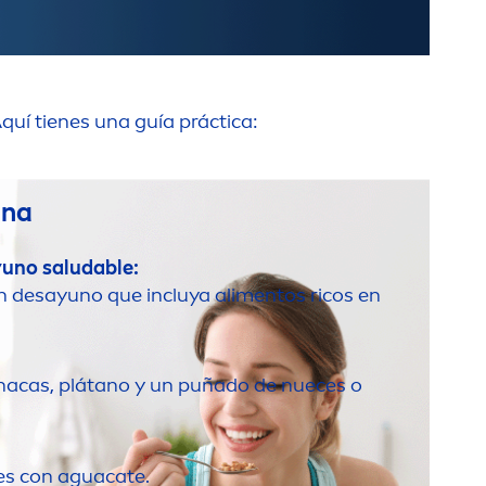
quí tienes una guía práctica:
ana
yuno saludable:
 desayuno que incluya ali
men
tos ricos en
nacas, plátano y un puñado de nueces o
es con aguacate.