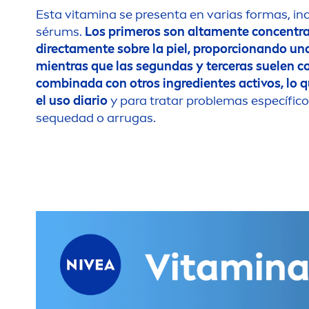
Esta
vitamin
a se presenta en varias formas, in
sérums.
Los primeros son alta
men
te concentr
directa
men
te sobre la piel, proporcionando un
mientras que las segundas y terceras suelen 
combinada con otros ingredientes activos, lo q
el uso diario
y para tratar problemas específico
sequedad o arrugas.