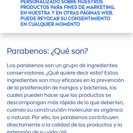
PERSONALIZADO SOBRE NUESTROS
¿QUÉ SON LOS
PRODUCTOS PARA FINES DE MARKETING,
PARABENOS?
EN NUESTRA Y EN OTRAS PÁGINAS WEB.
PUEDE REVOCAR SU CONSENTIMIENTO
EN CUALQUIER MOMENTO
Parabenos: ¿Qué son?
Los parabenos son un grupo de ingredientes
conservadores. ¿Qué quiere decir esto? Estos
ingredientes son muy eficaces en la prevención
de la proliferación de hongos y bacterias, los
cuales pueden hacer que los productos se
descompongan más rápido de lo que deberían,
cuando su construcción molecular es orgánica
o
natural
. Por ello, los parabenos contribuyen
directa
men
te a la calidad de los productos y la
extensión de su vida útil.