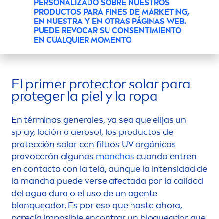
PERSONALIZADO SOBRE NUESTROS
EL BLOQUEADOR QUE NO
PRODUCTOS PARA FINES DE MARKETING,
MANCHA Y SÍ PROTEGE
EN NUESTRA Y EN OTRAS PÁGINAS WEB.
PUEDE REVOCAR SU CONSENTIMIENTO
EN CUALQUIER MOMENTO
El primer
protect
or solar para
proteger la piel y la ropa
En términos generales, ya sea que elijas un
spray, loción o aerosol, los productos de
protección solar con filtros UV orgánicos
provocarán algunas
manchas
cuando entren
en contacto con la tela, aunque la intensidad de
la mancha puede verse afectada por la calidad
del agua dura o el uso de un agente
blanqueador. Es por eso que hasta ahora,
parecía imposible encontrar un bloqueador que