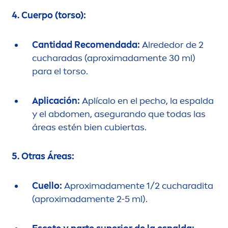
4. Cuerpo (torso):
Cantidad Reco
men
dada:
Alrededor de 2
cucharadas (aproximada
men
te 30 ml)
para el torso.
Aplicación:
Aplícalo en el pecho, la espalda
y el abdo
men
, asegurando que todas las
áreas estén bien cubiertas.
5. Otras Áreas:
Cuello:
Aproximada
men
te 1/2 cucharadita
(aproximada
men
te 2-5 ml).