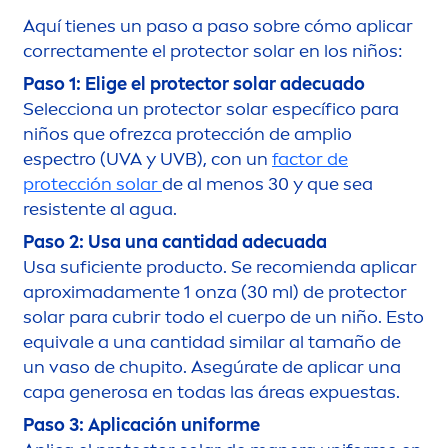
Aquí tienes un paso a paso sobre cómo aplicar
correcta
men
te el
protect
or solar en los niños:
Paso 1: Elige el
protect
or solar adecuado
Selecciona un
protect
or solar específico para
niños que ofrezca protección de amplio
espectro (UVA y UVB), con un
factor de
protección solar
de al
men
os 30 y que sea
resistente al agua.
Paso 2: Usa una cantidad adecuada
Usa suficiente producto. Se recomienda aplicar
aproximada
men
te 1 onza (30 ml) de
protect
or
solar para cubrir todo el cuerpo de un niño. Esto
equivale a una cantidad similar al tamaño de
un vaso de chupito. Asegúrate de aplicar una
capa generosa en todas las áreas expuestas.
Paso 3: Aplicación uniforme