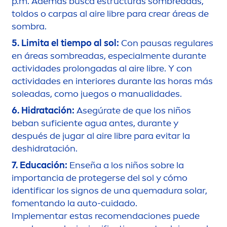
p.m. Además busca estructuras sombreadas,
toldos o carpas al aire libre para crear áreas de
sombra.
5. Limita el tiempo al sol:
Con pausas regulares
en áreas sombreadas, especial
men
te durante
actividades prolongadas al aire libre. Y con
actividades en interiores durante las horas más
soleadas, como juegos o manualidades.
6. Hidratación:
Asegúrate de que los niños
beban suficiente agua antes, durante y
después de jugar al aire libre para evitar la
deshidratación.
7. Educación:
Enseña a los niños sobre la
importancia de protegerse del sol y cómo
identificar los signos de una quemadura solar,
fo
men
tando la auto-cuidado.
Imple
men
tar estas reco
men
daciones puede