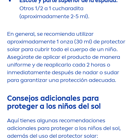
Escote y parte superior de la espalda:
Otros 1/2 a 1 cucharadita
(aproximada
men
te 2-5 ml).
En general, se recomienda utilizar
aproximada
men
te 1 onza (30 ml) de
protect
or
solar para cubrir todo el cuerpo de un niño.
Asegúrate de aplicar el producto de manera
uniforme y de reaplicarlo cada 2 horas o
inmediata
men
te después de nadar o sudar
para garantizar una protección adecuada.
Consejos adicionales para
proteger a los niños del sol
Aquí tienes algunas reco
men
daciones
adicionales para proteger a los niños del sol,
además del uso del
protect
or solar: