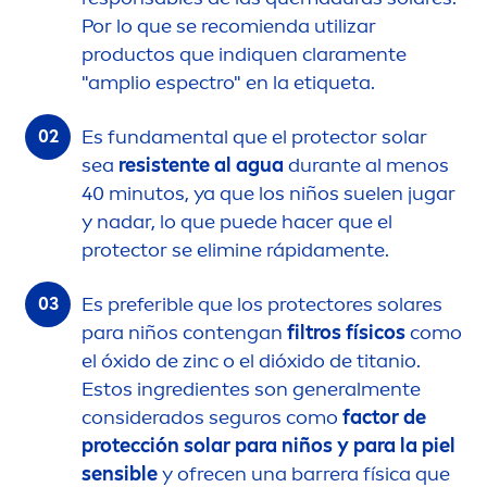
Por lo que se recomienda utilizar
productos que indiquen clara
men
te
"amplio espectro" en la etiqueta.
Es funda
men
tal que el
protect
or solar
sea
resistente al agua
durante al
men
os
40 minutos, ya que los niños suelen jugar
y nadar, lo que puede hacer que el
protect
or se elimine rápida
men
te.
Es preferible que los
protect
ores solares
para niños contengan
filtros físicos
como
el óxido de zinc o el dióxido de titanio.
Estos ingredientes son general
men
te
considerados seguros como
factor de
protección solar para niños y para la piel
sensible
y ofrecen una barrera física que