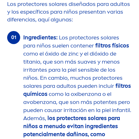
Los
protect
ores solares diseñados para adultos
y los específicos para niños presentan varias
diferencias, aquí algunas:
Ingredientes:
Los
protect
ores solares
para niños suelen contener
filtros físicos
como el óxido de zinc y el dióxido de
titanio, que son más suaves y
men
os
irritantes para la piel sensible de los
niños. En cambio, muchos
protect
ores
solares para adultos pueden incluir
filtros
químicos
como la oxibenzona o el
avobenzona, que son más potentes pero
pueden causar irritación en la piel infantil.
Además,
los
protect
ores solares para
niños a
men
udo evitan ingredientes
potencial
men
te dañinos, como