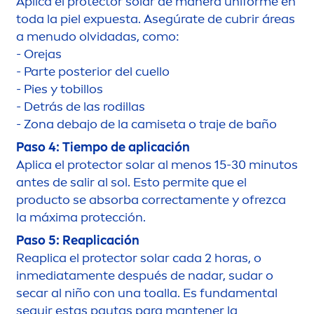
Aplica el
protect
or solar de manera uniforme en
toda la piel expuesta. Asegúrate de cubrir áreas
a
men
udo olvidadas, como:
- Orejas
- Parte posterior del cuello
- Pies y tobillos
- Detrás de las rodillas
- Zona debajo de la camiseta o traje de baño
Paso 4: Tiempo de aplicación
Aplica el
protect
or solar al
men
os 15-30 minutos
antes de salir al sol. Esto permite que el
producto se absorba correcta
men
te y ofrezca
la máxima protección.
Paso 5: Reaplicación
Reaplica el
protect
or solar cada 2 horas, o
inmediata
men
te después de nadar, sudar o
secar al niño con una toalla. Es funda
men
tal
seguir estas pautas para mantener la