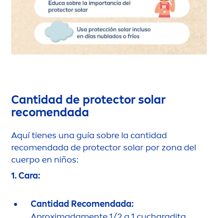
Cantidad de
protect
or solar
reco
men
dada
Aquí tienes una guía sobre la cantidad
reco
men
dada de
protect
or solar por zona del
cuerpo en niños:
1. Cara:
Cantidad Reco
men
dada:
Aproximada
men
te 1/2 a 1 cucharadita