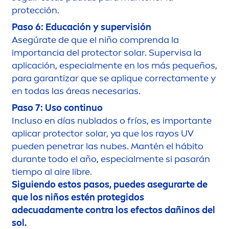
protección.
Paso 6: Educación y supervisión
Asegúrate de que el niño comprenda la
importancia del
protect
or solar. Supervisa la
aplicación, especial
men
te en los más pequeños,
para garantizar que se aplique correcta
men
te y
en todas las áreas necesarias.
Paso 7: Uso continuo
Incluso en días nublados o fríos, es importante
aplicar
protect
or solar, ya que los rayos UV
pueden penetrar las nubes. Mantén el hábito
durante todo el año, especial
men
te si pasarán
tiempo al aire libre.
Siguiendo estos pasos, puedes asegurarte de
que los niños estén protegidos
adecuada
men
te contra los efectos dañinos del
sol.