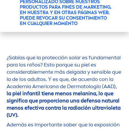
PERSONALIZADO SOBRE NUESTROS
IMPORTANCIA DEL
PRODUCTOS PARA FINES DE MARKETING,
PROTECT
OR SOLAR PARA
EN NUESTRA Y EN OTRAS PÁGINAS WEB.
PUEDE REVOCAR SU CONSENTIMIENTO
NIÑOS
EN CUALQUIER MOMENTO
¿Sabías que la protección solar es funda
men
tal
para los niños? Esto porque su piel es
considerable
men
te más delgada y sensible que
la de los adultos. Y es que, de acuerdo con la
Academia Americana de Dermatología (AAD),
la piel infantil tiene
men
os melanina, lo que
significa que proporciona una defensa
natural
men
os efectiva contra la radiación ultravioleta
(UV).
Además es importante saber que la exposición