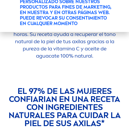
PERSONALIZADO SOBRE NUESTROS
DESODORANTE
PRODUCTOS PARA FINES DE MARKETING,
ACLARANTE PARA MUJER
EN NUESTRA Y EN OTRAS PÁGINAS WEB.
PUEDE REVOCAR SU CONSENTIMIENTO
EN CUALQUIER MOMENTO
Nivea
Aclarado
Natural
te protege por 48
horas. Su receta ayuda a recuperar el tono
natural
de la piel de tus axilas gracias a la
pure
za de la
vitamin
a C y aceite de
aguacate 100%
natural
.
EL 97% DE LAS MUJERES
CONFIARIAN EN UNA RECETA
CON INGREDIENTES
NATURAL
ES PARA CUIDAR LA
PIEL DE SUS AXILAS*