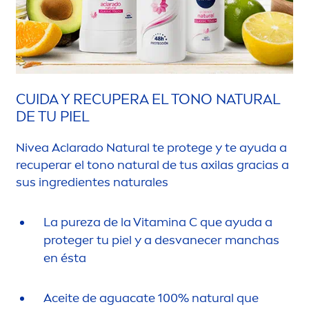
CUIDA Y RECUPERA EL TONO
NATURAL
DE TU PIEL
Nivea
Aclarado
Natural
te protege y te ayuda a
recuperar el tono
natural
de tus axilas gracias a
sus ingredientes
natural
es
La
pure
za de la
Vitamin
a C que ayuda a
proteger tu piel y a desvanecer manchas
en ésta
Aceite de aguacate 100%
natural
que