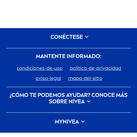
CONÉCTESE
MANTENTE INFORMADO:
condiciones-de-uso
politica-de-privacidad
aviso-legal
mapa-del-sitio
¿CÓMO TE PODEMOS AYUDAR? CONOCE MÁS
SOBRE
NIVEA
Descubre la Historia de tu marca de confianza
MY
NIVEA
Trabajar en Beiersdorf
Cómo cuida
NIVEA
el planeta
Contacto