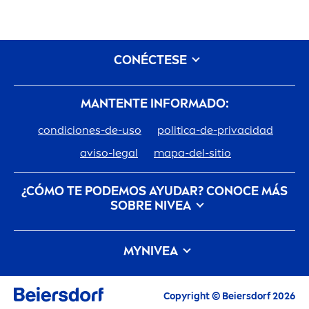
CONÉCTESE
MANTENTE INFORMADO:
condiciones-de-uso
politica-de-privacidad
aviso-legal
mapa-del-sitio
¿CÓMO TE PODEMOS AYUDAR? CONOCE MÁS
SOBRE
NIVEA
Descubre la Historia de tu marca de confianza
MY
NIVEA
Trabajar en Beiersdorf
Cómo cuida
NIVEA
el planeta
Contacto
Las últimas novedades, consejos para cuidarte,
Copyright © Beiersdorf 2026