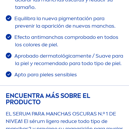
tamaño.
Equilibra la nueva pig
men
tación para
prevenir la aparición de nuevas manchas.
Efecto antimanchas comprobado en todos
los
color
es de piel.
Aprobado dermatológica
men
te / Suave para
la piel y reco
men
dado para todo tipo de piel.
Apto para pieles sensibles
ENCUENTRA MÁS SOBRE EL
PRODUCTO
EL SERUM PARA MANCHAS OSCURAS N.º 1 DE
NIVEA
1 El sérum ligero reduce todo tipo de
manchas2 y previene su reaparición para revelar