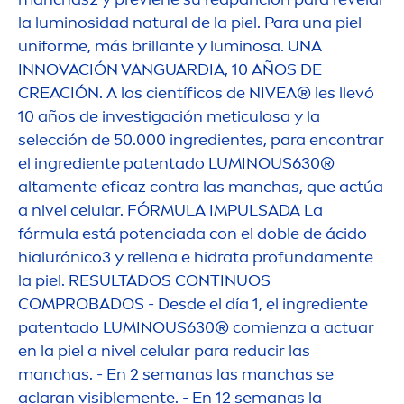
la luminosidad
natural
de la piel. Para una piel
uniforme, más brillante y luminosa. UNA
INNOVACIÓN VANGUARDIA, 10 AÑOS DE
CREACIÓN. A los científicos de
NIVEA
® les llevó
10 años de investigación meticulosa y la
selección de 50.000 ingredientes, para encontrar
el ingrediente patentado
LUMINOUS
630®
alta
men
te eficaz contra las manchas, que actúa
a nivel celular. FÓRMULA IMPULSADA La
fórmula está potenciada con el doble de ácido
hialurónico3 y rellena e hidrata profunda
men
te
la piel. RESULTADOS CONTINUOS
COMPROBADOS - Desde el día 1, el ingrediente
patentado
LUMINOUS
630® comienza a actuar
en la piel a nivel celular para reducir las
manchas. - En 2 semanas las manchas se
aclaran visible
men
te. - En 12 semanas la