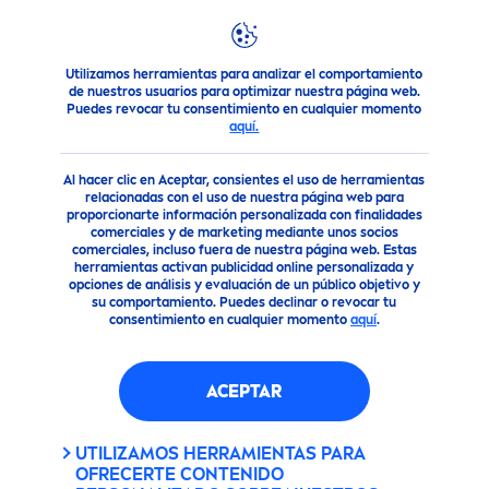
Utilizamos herramientas para analizar el comportamiento
Productos
Cuidado Facial
Cuidado Facial
Cellular
LUM
de nuestros usuarios para optimizar nuestra página web.
Puedes revocar tu consentimiento en cualquier momento
CELLULAR
LUMINOUS
630
aquí.
ANTI-SPOT SUERO DE
TRATAMIENTO AVANZADO
Al hacer clic en Aceptar, consientes el uso de herramientas
relacionadas con el uso de nuestra página web para
PARA MANCHAS
proporcionarte información personalizada con finalidades
comerciales y de marketing mediante unos socios
comerciales, incluso fuera de nuestra página web. Estas
herramientas activan publicidad online personalizada y
opciones de análisis y evaluación de un público objetivo y
su comportamiento. Puedes declinar o revocar tu
consentimiento en cualquier momento
aquí
.
ACEPTAR
UTILIZAMOS HERRAMIENTAS PARA
OFRECERTE CONTENIDO