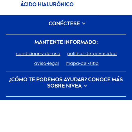
ÁCIDO HIALURÓNICO
CONÉCTESE
MANTENTE INFORMADO:
condiciones-de-uso
politica-de-privacidad
aviso-legal
mapa-del-sitio
¿CÓMO TE PODEMOS AYUDAR? CONOCE MÁS
SOBRE
NIVEA
Descubre la Historia de tu marca de confianza
MY
NIVEA
Trabajar en Beiersdorf
Cómo cuida
NIVEA
el planeta
Contacto
Las últimas novedades, consejos para cuidarte,
Copyright © Beiersdorf 2026
inspiración y ofertas.