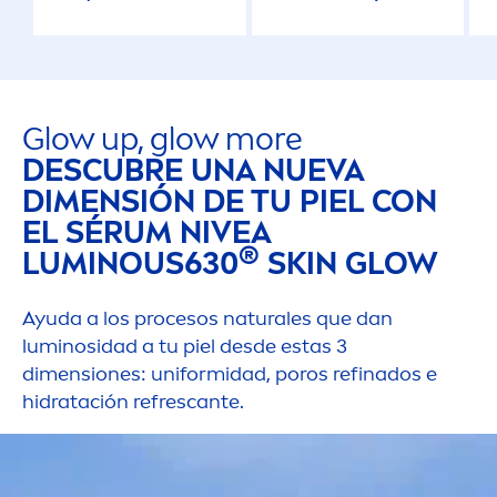
Luminous
630
Luminous
630 200ml
Glow up, glow more
DESCUBRE UNA NUEVA
DI
MEN
SIÓN DE TU PIEL CON
EL SÉRUM
NIVEA
®
LUMINOUS
630
SKIN
GLOW
Ayuda a los procesos
natural
es que dan
luminosidad a tu piel desde estas 3
di
men
siones: uniformidad, poros refinados e
hidratación refrescante.