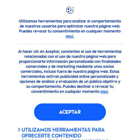
Utilizamos herramientas para analizar el comportamiento
Productos
Cuidado Facial
Cuidado Facial
LUMINOUS
de nuestros usuarios para optimizar nuestra página web.
Puedes revocar tu consentimiento en cualquier momento
LUMINOUS
630
SKIN
GLOW
aquí.
SÉRUM GLOW INSTANTÁNEO
Al hacer clic en Aceptar, consientes el uso de herramientas
relacionadas con el uso de nuestra página web para
proporcionarte información personalizada con finalidades
comerciales y de marketing mediante unos socios
comerciales, incluso fuera de nuestra página web. Estas
herramientas activan publicidad online personalizada y
opciones de análisis y evaluación de un público objetivo y
su comportamiento. Puedes declinar o revocar tu
consentimiento en cualquier momento
aquí
.
ACEPTAR
UTILIZAMOS HERRAMIENTAS PARA
OFRECERTE CONTENIDO