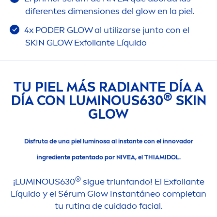
diferentes di
men
siones del glow en la piel.
4x PODER GLOW al utilizarse junto con el
SKIN
GLOW Exfoliante Líquido
TU PIEL MÁS RADIANTE DÍA A
®
DÍA CON
LUMINOUS
630
SKIN
GLOW
Disfruta de una piel luminosa al instante con el innovador
ingrediente patentado por
NIVEA
, el THIAMIDOL.
®
¡
LUMINOUS
630
sigue triunfando! El Exfoliante
Líquido y el Sérum Glow Instantáneo completan
tu rutina de cuidado facial.