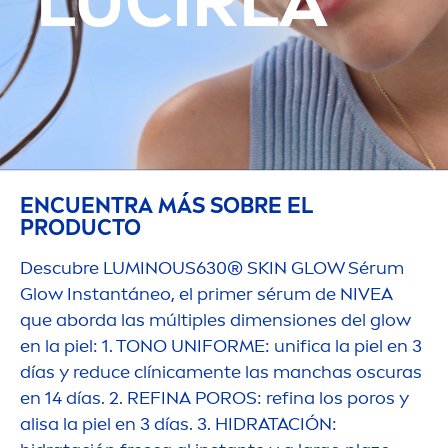
LUCIRLA
ENCUENTRA MÁS SOBRE EL
PRODUCTO
Descubre
LUMINOUS
630®
SKIN
GLOW Sérum
Glow Instantáneo, el primer sérum de
NIVEA
que aborda las múltiples di
men
siones del glow
en la piel: 1. TONO UNIFORME: unifica la piel en 3
días y reduce clínica
men
te las manchas oscuras
en 14 días. 2. REFINA POROS: refina los poros y
alisa la piel en 3 días. 3. HIDRATACIÓN: