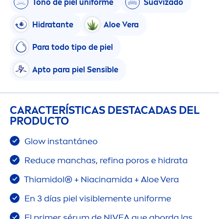
Tono de piel uniforme
Suavizado
Hidratante
Aloe Vera
Para todo tipo de piel
Apto para piel Sensible
CARACTERÍSTICAS DESTACADAS DEL
PRODUCTO
Glow instantáneo
Reduce manchas, refina poros e hidrata
Thiamidol® + Niacinamida + Aloe Vera
En 3 días piel visible
men
te uniforme
El primer sérum de
NIVEA
que aborda las