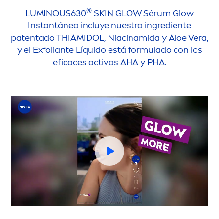
®
LUMINOUS
630
SKIN
GLOW Sérum Glow
Instantáneo incluye nuestro ingrediente
patentado THIAMIDOL, Niacinamida y Aloe Vera,
y el Exfoliante Líquido está formulado con los
eficaces activos AHA y PHA.