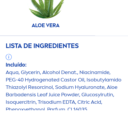
ALOE VERA
LISTA DE INGREDIENTES
Incluído:
Aqua
, Glycerin, Alcohol Denat., Niacinamide,
PEG-40
Hydro
genated Castor Oil, Isobutylamido
Thiazolyl Resorcinol, Sodium
Hyaluron
ate, Aloe
Barbadensis Leaf Juice Powder, Glucosylrutin,
Isoquercitrin, Trisodium EDTA, Citric Acid,
Phenoxyethanol, Parfum, CI 16035
Ingredientes Activos