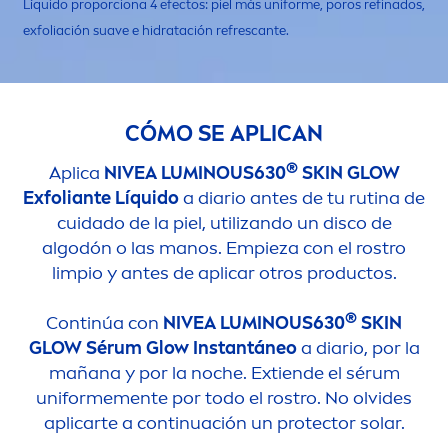
Líquido proporciona 4 efectos: piel más uniforme, poros refinados,
exfoliación suave e hidratación refrescante.
CÓMO SE APLICAN
®
Aplica
NIVEA
LUMINOUS
630
SKIN
GLOW
Exfoliante Líquido
a diario antes de tu rutina de
cuidado de la piel, utilizando un disco de
algodón o las manos. Empieza con el rostro
limpio y antes de aplicar otros productos.
®
Continúa con
NIVEA
LUMINOUS
630
SKIN
GLOW Sérum Glow Instantáneo
a diario, por la
mañana y por la noche. Extiende el sérum
uniforme
men
te por todo el rostro. No olvides
aplicarte a continuación un
protect
or solar.