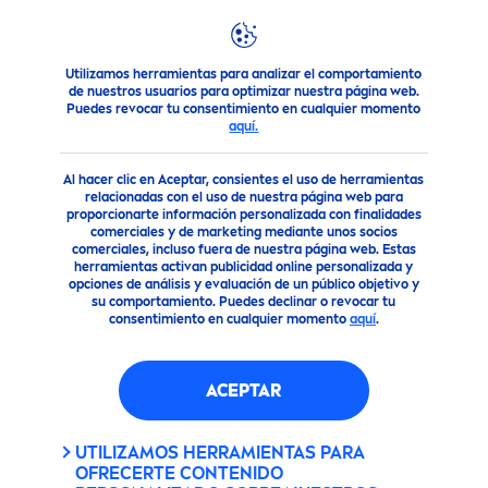
Utilizamos herramientas para analizar el comportamiento
Productos
Cuidado Facial
Cuidado Facial
Sérum
Lumi
de nuestros usuarios para optimizar nuestra página web.
Puedes revocar tu consentimiento en cualquier momento
SÉRUM
LUMINOUS
630 ANTI-
aquí.
MANCHAS 30 ML
Al hacer clic en Aceptar, consientes el uso de herramientas
relacionadas con el uso de nuestra página web para
proporcionarte información personalizada con finalidades
comerciales y de marketing mediante unos socios
comerciales, incluso fuera de nuestra página web. Estas
herramientas activan publicidad online personalizada y
opciones de análisis y evaluación de un público objetivo y
su comportamiento. Puedes declinar o revocar tu
consentimiento en cualquier momento
aquí
.
ACEPTAR
UTILIZAMOS HERRAMIENTAS PARA
OFRECERTE CONTENIDO