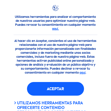
Utilizamos herramientas para analizar el comportamiento
Productos
Cuidado Corporal
Cuidado Corporal
NIVEA
de nuestros usuarios para optimizar nuestra página web.
Puedes revocar tu consentimiento en cualquier momento
aquí.
Al hacer clic en Aceptar, consientes el uso de herramientas
relacionadas con el uso de nuestra página web para
proporcionarte información personalizada con finalidades
comerciales y de marketing mediante unos socios
comerciales, incluso fuera de nuestra página web. Estas
herramientas activan publicidad online personalizada y
opciones de análisis y evaluación de un público objetivo y
Crema corporal
su comportamiento. Puedes declinar o revocar tu
consentimiento en cualquier momento
aquí
.
ACEPTAR
CREMAS CORPORALES DE
UTILIZAMOS HERRAMIENTAS PARA
NIVEA
OFRECERTE CONTENIDO