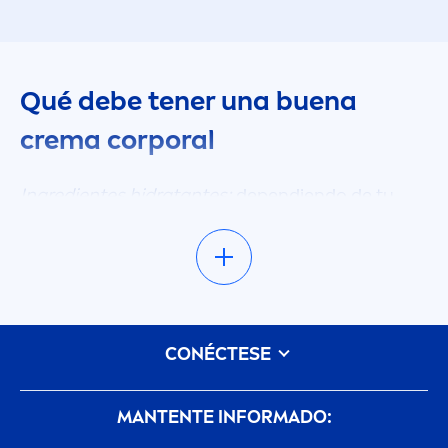
Qué debe tener una buena
crema corporal
Ingredientes hidratantes:
dependiendo de tu
tipo de piel
, la crema hidratante corporal debe
proporcionar suficiente hidratación y cuidado, e
ideal
men
te durante varias horas.
Propiedades:
una buena crema hidratante
corporal se extiende fácil
men
te, se absorbe
CONÉCTESE
rápido y no deja una sensación “pegajosa” (de
pringue).
MANTENTE INFORMADO:
Aroma relajante:
si te gusta oler tu crema