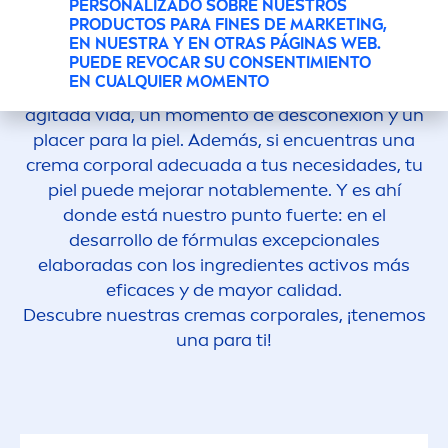
PERSONALIZADO SOBRE NUESTROS
PRODUCTOS PARA FINES DE MARKETING,
Ponerse loción corporal (también conocida
EN NUESTRA Y EN OTRAS PÁGINAS WEB.
PUEDE REVOCAR SU CONSENTIMIENTO
como crema hidratante corporal) es un bonito
EN CUALQUIER MOMENTO
ritual de cuidado, una pequeña escapada de la
agitada vida, un mo
men
to de desconexión y un
placer para la piel. Además, si encuentras una
crema corporal adecuada a tus necesidades, tu
piel puede mejorar notable
men
te. Y es ahí
donde está nuestro punto fuerte: en el
desarrollo de fórmulas excepcionales
elaboradas con los ingredientes activos más
eficaces y de mayor calidad.
Descubre nuestras cremas corporales, ¡tenemos
una para ti!