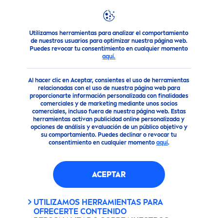
Utilizamos herramientas para analizar el comportamiento
Productos
Cuidado Facial
Limpieza facial
Limpiador
de nuestros usuarios para optimizar nuestra página web.
Puedes revocar tu consentimiento en cualquier momento
NIVEA
LUMINOUS
630®
SKIN
aquí.
GLOW GEL LIMPIADOR
Al hacer clic en Aceptar, consientes el uso de herramientas
relacionadas con el uso de nuestra página web para
proporcionarte información personalizada con finalidades
nuevo
comerciales y de marketing mediante unos socios
comerciales, incluso fuera de nuestra página web. Estas
herramientas activan publicidad online personalizada y
opciones de análisis y evaluación de un público objetivo y
su comportamiento. Puedes declinar o revocar tu
consentimiento en cualquier momento
aquí
.
ACEPTAR
UTILIZAMOS HERRAMIENTAS PARA
OFRECERTE CONTENIDO