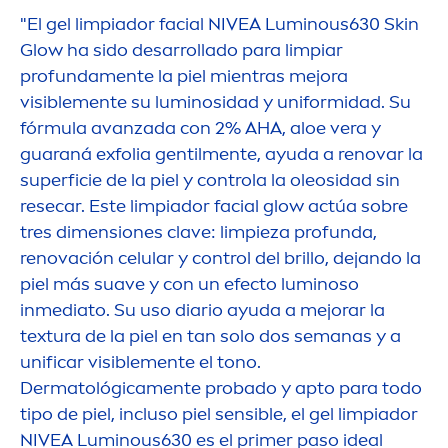
"El gel limpiador facial
NIVEA
Luminous
630
Skin
Glow ha sido desarrollado para limpiar
profunda
men
te la piel mientras mejora
visible
men
te su luminosidad y uniformidad. Su
fórmula avanzada con 2% AHA, aloe vera y
guaraná exfolia gentil
men
te, ayuda a renovar la
superficie de la piel y controla la oleosidad sin
resecar. Este limpiador facial glow actúa sobre
tres di
men
siones clave: limpieza profunda,
renovación celular y control del brillo, dejando la
piel más suave y con un efecto luminoso
inmediato. Su uso diario ayuda a mejorar la
textura de la piel en tan solo dos semanas y a
unificar visible
men
te el tono.
Dermatológica
men
te probado y apto para todo
tipo de piel, incluso piel sensible, el gel limpiador
NIVEA
Luminous
630 es el primer paso ideal