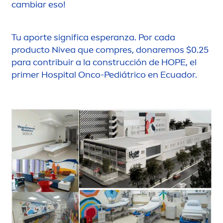
cambiar eso!
Tu aporte significa esperanza. Por cada
producto
Nivea
que compres, donaremos $0.25
para contribuir a la construcción de HOPE, el
primer Hospital Onco-Pediátrico en Ecuador.