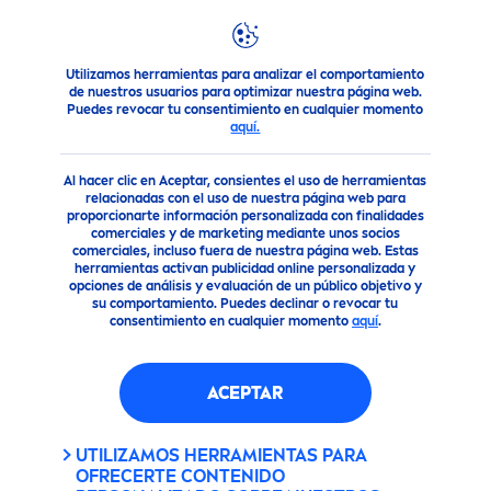
Utilizamos herramientas para analizar el comportamiento
NIVEA
una marca de confianza
Campañas en Punto de Ve
de nuestros usuarios para optimizar nuestra página web.
Puedes revocar tu consentimiento en cualquier momento
aquí.
CUIDÁNDOTE EN TODO
MO
MEN
TO: ÚNETE A LA
Al hacer clic en Aceptar, consientes el uso de herramientas
relacionadas con el uso de nuestra página web para
LUCHA CONTRA EL
proporcionarte información personalizada con finalidades
comerciales y de marketing mediante unos socios
CÁNCER INFANTIL JUNTO A
comerciales, incluso fuera de nuestra página web. Estas
NIVEA
Y SOLCA.
herramientas activan publicidad online personalizada y
opciones de análisis y evaluación de un público objetivo y
su comportamiento. Puedes declinar o revocar tu
consentimiento en cualquier momento
aquí
.
CUIDÁNDOTE EN TODO
ACEPTAR
MO
MEN
TO: ÚNETE A LA
LUCHA CONTRA EL CÁNCER
UTILIZAMOS HERRAMIENTAS PARA
OFRECERTE CONTENIDO
INFANTIL JUNTO A
NIVEA
Y