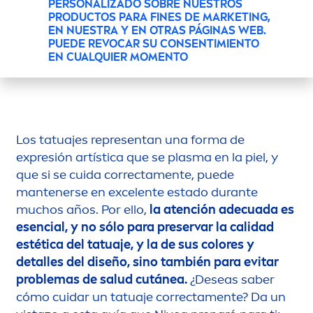
PERSONALIZADO SOBRE NUESTROS
TATUAJES: CONSEJOS
PRODUCTOS PARA FINES DE MARKETING,
PRÁCTICOS PARA SU
EN NUESTRA Y EN OTRAS PÁGINAS WEB.
PUEDE REVOCAR SU CONSENTIMIENTO
CUIDADO
EN CUALQUIER MOMENTO
Los tatuajes representan una forma de
expresión artística que se plasma en la piel, y
que si se cuida correcta
men
te, puede
mantenerse en excelente estado durante
muchos años. Por ello,
la atención adecuada es
esencial, y no sólo para preservar la calidad
estética del tatuaje, y la de sus
color
es y
detalles del diseño, sino también para evitar
problemas de salud cutánea.
¿Deseas saber
cómo cuidar un tatuaje correcta
men
te? Da un