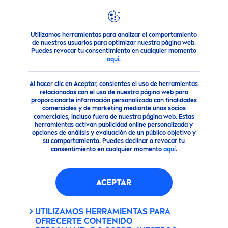
Utilizamos herramientas para analizar el comportamiento
Productos
NIVEA
MEN
Desodorantes
Desodorante Ro
de nuestros usuarios para optimizar nuestra página web.
Puedes revocar tu consentimiento en cualquier momento
ANTITRANSPIRANTE EN ROLL
aquí.
ON
DEEP
BEAT 50ML
Al hacer clic en Aceptar, consientes el uso de herramientas
relacionadas con el uso de nuestra página web para
proporcionarte información personalizada con finalidades
comerciales y de marketing mediante unos socios
comerciales, incluso fuera de nuestra página web. Estas
herramientas activan publicidad online personalizada y
opciones de análisis y evaluación de un público objetivo y
su comportamiento. Puedes declinar o revocar tu
consentimiento en cualquier momento
aquí
.
ACEPTAR
UTILIZAMOS HERRAMIENTAS PARA
OFRECERTE CONTENIDO