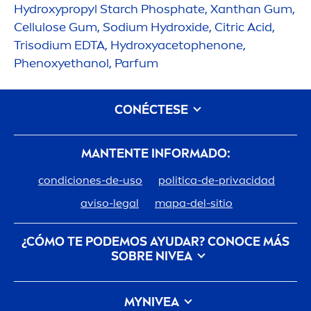
Hydro
xypropyl Starch Phosphate, Xanthan Gum,
Cellulose Gum, Sodium
Hydro
xide, Citric Acid,
Trisodium EDTA,
Hydro
xyacetophenone,
Phenoxyethanol, Parfum
CONÉCTESE
MANTENTE INFORMADO:
condiciones-de-uso
politica-de-privacidad
aviso-legal
mapa-del-sitio
¿CÓMO TE PODEMOS AYUDAR? CONOCE MÁS
SOBRE
NIVEA
Descubre la Historia de tu marca de confianza
MY
NIVEA
Trabajar en Beiersdorf