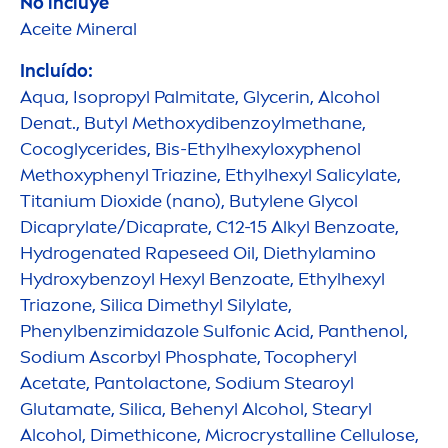
No incluye
Aceite Mineral
Incluído:
Aqua
, Isopropyl Palmitate, Glycerin, Alcohol
Denat., Butyl Methoxydibenzoylmethane,
Cocoglycerides, Bis-Ethylhexyloxyphenol
Methoxyphenyl Triazine, Ethylhexyl Salicylate,
Titanium Dioxide (nano), Butylene Glycol
Dicaprylate/Dicaprate, C12-15 Alkyl Benzoate,
Hydro
genated Rapeseed Oil, Diethylamino
Hydro
xybenzoyl Hexyl Benzoate, Ethylhexyl
Triazone, Silica Dimethyl Silylate,
Phenylbenzimidazole Sulfonic Acid, Panthenol,
Sodium Ascorbyl Phosphate, Tocopheryl
Acetate, Pantolactone, Sodium Stearoyl
Glutamate, Silica, Behenyl Alcohol, Stearyl
Alcohol, Dimethicone, Microcrystalline Cellulose,