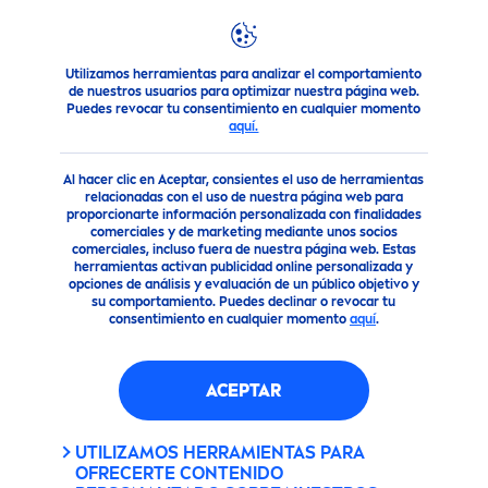
Utilizamos herramientas para analizar el comportamiento
Productos
Nivea
SUN
Kids Ultra FPS50+
Protect
or Solar
de nuestros usuarios para optimizar nuestra página web.
Puedes revocar tu consentimiento en cualquier momento
NIVEA
SUN
KIDS ULTRA
aquí.
FPS50+
PROTECT
OR SOLAR
Al hacer clic en Aceptar, consientes el uso de herramientas
relacionadas con el uso de nuestra página web para
proporcionarte información personalizada con finalidades
Fórmula
comerciales y de marketing mediante unos socios
biodegradabl
comerciales, incluso fuera de nuestra página web. Estas
e
herramientas activan publicidad online personalizada y
opciones de análisis y evaluación de un público objetivo y
Material
su comportamiento. Puedes declinar o revocar tu
reciclado
consentimiento en cualquier momento
aquí
.
ACEPTAR
UTILIZAMOS HERRAMIENTAS PARA
OFRECERTE CONTENIDO