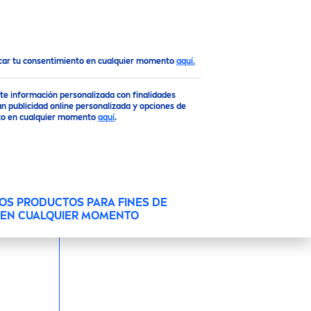
pray FPS 50+
Top
ocar tu consentimiento en cualquier momento
aquí.
N SPRAY FPS 50+
rte información personalizada con finalidades
n publicidad online personalizada y opciones de
ento en cualquier momento
aquí
.
ntra los daños UV a corto y largo plazo y 48
on la nueva fórmula de rápida absorción.
OS PRODUCTOS PARA FINES DE
O EN CUALQUIER MOMENTO