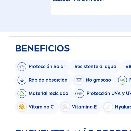
BENEFICIOS
Protección Solar
Resistente al agua
4
Rápida absorción
No grasoso
Material reciclado
Protección UVA y U
Vitamin
a C
Vitamin
a E
Hyalur