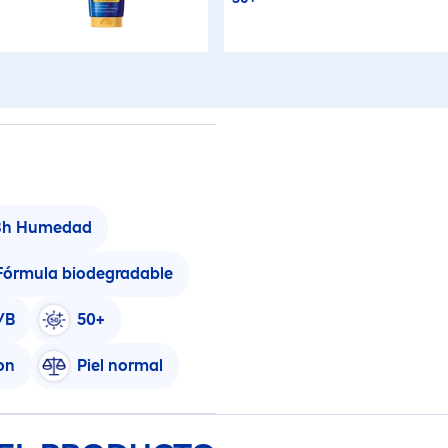
8h Humedad
Fórmula biodegradable
VB
50+
on
Piel normal