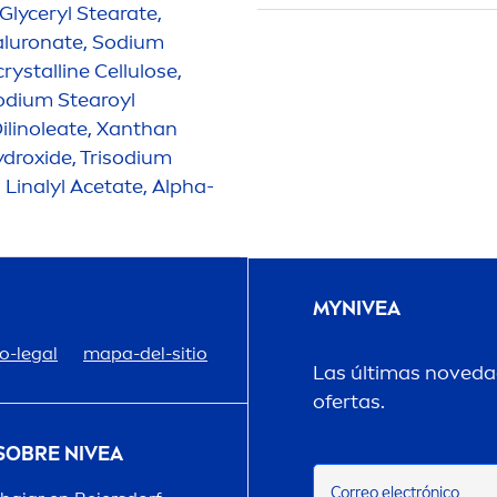
Glyceryl Stearate,
luron
ate, Sodium
ystalline Cellulose,
Sodium Stearoyl
ilinoleate, Xanthan
ydro
xide, Trisodium
 Linalyl Acetate, Alpha-
MY
NIVEA
o-legal
mapa-del-sitio
Las últimas novedad
ofertas.
 SOBRE
NIVEA
Correo electrónico