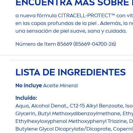
ENCUENTRA MÁS SOBRE 
a nueva fórmula CITRACELL-
PROTECT
™ con
vi
en las capas profundas de la piel . Además, la
una sensación de piel suave, sana y cuidada.
Número de Item 85669 (85669-04700-26)
LISTA DE INGREDIENTES
No incluye
Aceite Mineral
Incluído:
Aqua
, Alcohol Denat., C12-15 Alkyl Benzoate, Is
Glycerin, Butyl Methoxydibenzoylmethane, Ethyl
Ethylhexyloxyphenol Methoxyphenyl Triazine, D
Butylene Glycol Dicaprylate/Dicaprate, Copernic