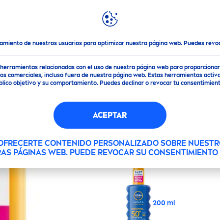
DESTACADOS
MUNDO
NIVEA
amos!
Protect
or Solar Facial
Nivea
SUN
Protección & Hidratación S
tamiento de nuestros usuarios para optimizar nuestra página web. Puedes rev
CCIÓN & HIDRATACIÓ
de herramientas relacionadas con el uso de nuestra página web para proporciona
s comerciales, incluso fuera de nuestra página web. Estas herramientas activa
público objetivo y su comportamiento. Puedes declinar o revocar tu consentimi
Protección confiable co
ACEPTAR
horas de hidratación c
 OFRECERTE CONTENIDO PERSONALIZADO SOBRE NUESTR
RAS PÁGINAS WEB. PUEDE REVOCAR SU CONSENTIMIENT
Tamaño
200 ml