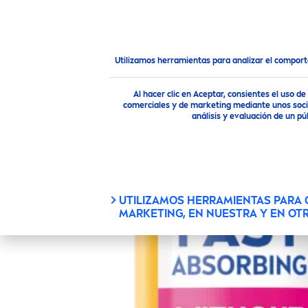
PRODUCTOS
CONSEJOS
Productos
Solar
Disfruta del Sol ¡Nosotros te cuid
Utilizamos herramientas para analizar el compor
NIVEA
SUN
PROTE
Al hacer clic en Aceptar, consientes el uso 
comerciales y de marketing mediante unos socio
análisis y evaluación de un 
Fórmula
biodegradable
Material
UTILIZAMOS HERRAMIENTAS PARA
reciclado
MARKETING, EN NUESTRA Y EN OT