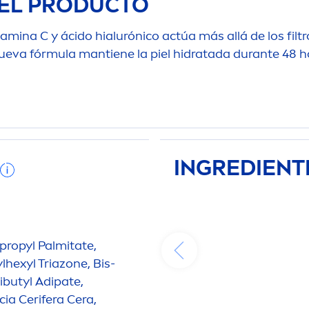
EL PRODUCTO
tamin
a C y ácido hialurónico actúa más allá de los fi
 nueva fórmula mantiene la piel hidratada durante 48 h
INGREDIENT
opropyl Palmitate,
hexyl Triazone, Bis-
ibutyl Adipate,
ia Cerifera Cera,