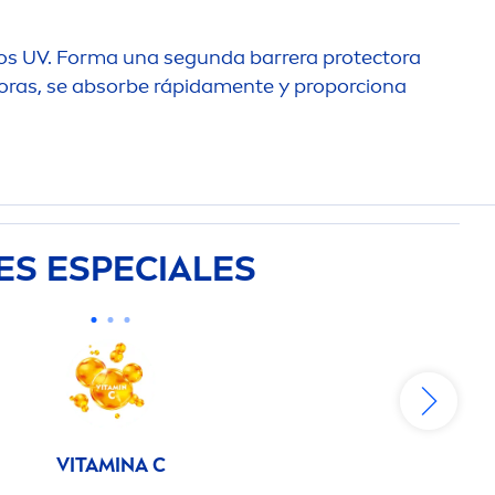
ltros UV. Forma una segunda barrera
protect
ora
oras, se absorbe rápida
men
te y proporciona
ES ESPECIALES
VITAMIN
A C