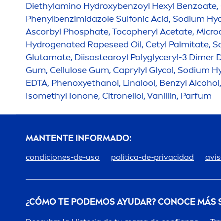
Diethylamino
Hydro
xybenzoyl Hexyl Benzoate, 
Phenylbenzimidazole Sulfonic Acid, Sodium
Hya
Ascorbyl Phosphate, Tocopheryl Acetate, Microcr
Hydro
genated Rapeseed Oil, Cetyl Palmitate, 
Glutamate, Diisostearoyl Polyglyceryl-3 Dimer D
Gum, Cellulose Gum, Caprylyl Glycol, Sodium
H
EDTA, Phenoxyethanol, Linalool, Benzyl Alcohol,
Isomethyl Ionone, Citronellol, Vanillin, Parfum
MANTENTE INFORMADO:
condiciones-de-uso
politica-de-privacidad
avis
¿CÓMO TE PODEMOS AYUDAR? CONOCE MÁS