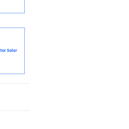
t
or Solar