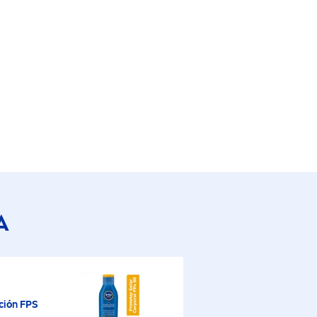
A
ción FPS