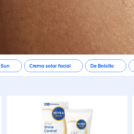
r
Sun
Crema solar facial
De Bolsillo