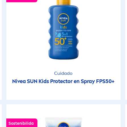
Cuidado
Nivea
SUN
Kids
Protect
or en Spray FPS50+
Sostenibilida