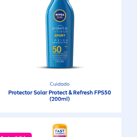
Cuidado
Protect
or Solar
Protect
& Re
fresh
FPS50
(200ml)