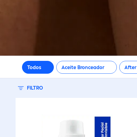
Todos
Aceite Bronceador
Afte
FILTRO