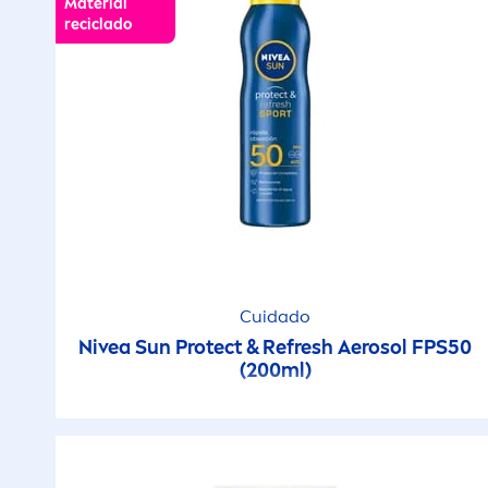
Material
reciclado
Cuidado
Nivea
Sun
Protect
& Re
fresh
Aerosol FPS50
(200ml)