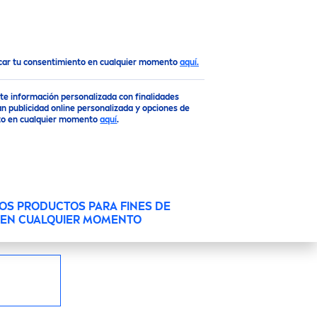
Top
ocar tu consentimiento en cualquier momento
aquí.
RRY
SHINE
rte información personalizada con finalidades
n publicidad online personalizada y opciones de
ento en cualquier momento
aquí
.
dos y suaves durante todo el día con el
Black
berry
Shine
de 24 horas de hidratación.
ratados durante 24 horas.
OS PRODUCTOS PARA FINES DE
O EN CUALQUIER MOMENTO