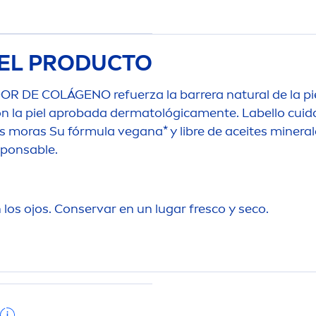
EL PRODUCTO
OR DE COLÁGENO refuerza la barrera
natural
de la pi
on la piel aprobada dermatológica
men
te.
Labello
cuida
as moras Su fórmula vegana* y libre de aceites minera
sponsable.
n los ojos. Conservar en un lugar fresco y seco.