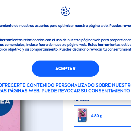
DESTACADOS
MUNDO
NIVEA
Labial
Protect
or Labial
Black
berry
Shine
tamiento de nuestros usuarios para optimizar nuestra página web. Puedes rev
OR LABIAL
BLACK
BE
de herramientas relacionadas con el uso de nuestra página web para proporciona
s comerciales, incluso fuera de nuestra página web. Estas herramientas activa
público objetivo y su comportamiento. Puedes declinar o revocar tu consentimi
Mantén tus labios nutri
ACEPTAR
Bálsamo Labial
NIVEA
Mantiene los labios hid
 OFRECERTE CONTENIDO PERSONALIZADO SOBRE NUESTR
RAS PÁGINAS WEB. PUEDE REVOCAR SU CONSENTIMIENT
Tamaño
4.80 g