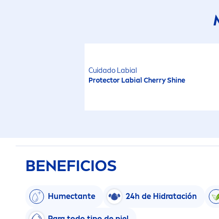
Cuidado Labial
Protect
or Labial Cherry
Shine
BENEFICIOS
Humectante
24h de Hidratación
Para todo tipo de piel