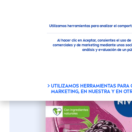
PRODUCTOS
CONSEJOS
Productos
Cuidado Facial
Cuidado Labial
Lápiz 
Utilizamos herramientas para analizar el compor
PROTECT
Al hacer clic en Aceptar, consientes el uso 
comerciales y de marketing mediante unos socio
análisis y evaluación de un 
Vegano
UTILIZAMOS HERRAMIENTAS PARA
MARKETING, EN NUESTRA Y EN OT