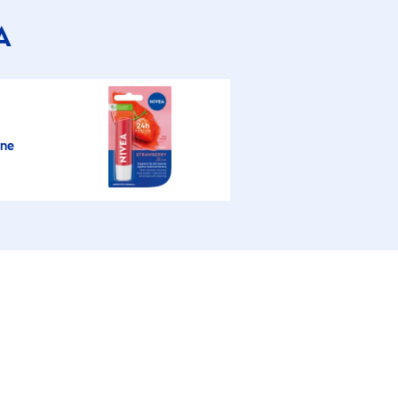
A
ine