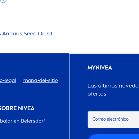
 Annuus Seed Oil, CI
MY
NIVEA
o-legal
mapa-del-sitio
Las últimas novedad
ofertas.
 SOBRE
NIVEA
Correo electrónico
abajar en Beiersdorf