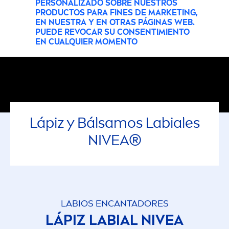
PERSONALIZADO SOBRE NUESTROS
PRODUCTOS PARA FINES DE MARKETING,
EN NUESTRA Y EN OTRAS PÁGINAS WEB.
PUEDE REVOCAR SU CONSENTIMIENTO
EN CUALQUIER MOMENTO
Lápiz y Bálsamos Labiales
NIVEA
®
LABIOS ENCANTADORES
LÁPIZ LABIAL
NIVEA