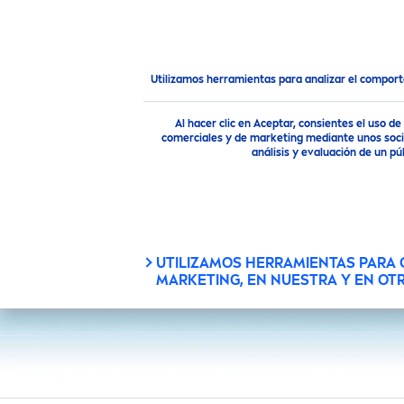
PRODUCTOS
CONSEJOS
Productos
Utilizamos herramientas para analizar el compor
Al hacer clic en Aceptar, consientes el uso 
CATEGORÍA PRINCIPAL
TIPO 
comerciales y de marketing mediante unos socio
análisis y evaluación de un 
Babies & Kids
A
NUESTRO
FACTOR DE PROTECTOR
NECES
SOLAR
Corporal
B
PRODUCTO
UTILIZAMOS HERRAMIENTAS PARA
MARKETING, EN NUESTRA Y EN OT
15
A
Facial
C
20
Ax
Hombre
C
APLICAR
30
M
Solar
C