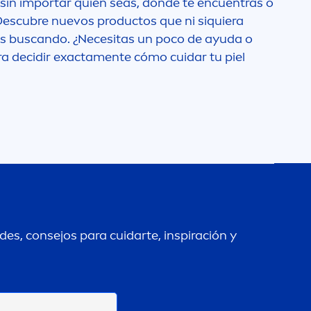
Removedor de
 sin importar quién seas, dónde te encuentras o
Maquillaje
 Descubre nuevos productos que ni siquiera
al Agua
as buscando. ¿Necesitas un poco de ayuda o
a decidir exacta
men
te cómo cuidar tu piel
Roll On
Kids
Serum
adable
ños
Sun Spray
e
Tinted Cream
Tratamiento
es, consejos para cuidarte, inspiración y
ensiva