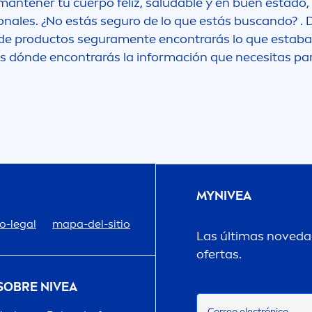
antener tu cuerpo feliz, saludable y en buen estado,
onales. ¿No estás seguro de lo que estás buscando? .
Extra Resistente 
Protección Solar
de productos segura
men
te encontrarás lo que estab
 dónde encontrarás la información que necesitas par
Fácil Aplicación
Protección Solar 
Fórmula biodegr
Protect & Care Ni
Hidratante
Protect & Moistur
Hidratante
MY
NIVEA
Protect & Refresh
o-legal
mapa-del-sitio
Humectante
Las últimas novedad
Q10
ofertas.
Invisible
Regeneración Int
 SOBRE
NIVEA