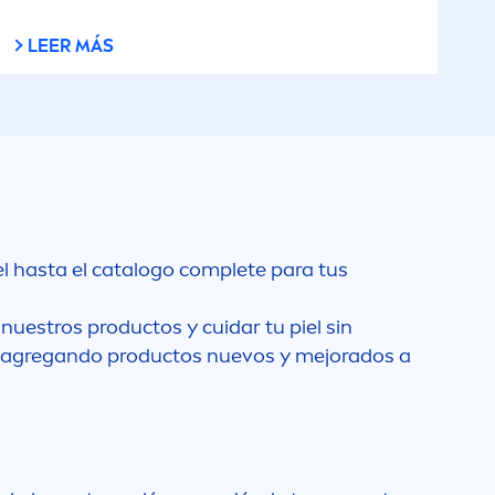
Espuma para Afeitar
LEER MÁS
Gel para Afeitar
bado
Labial
 &
Leche solar
el hasta el catalogo complete para tus
o
Limpiador
nuestros productos y cuidar tu piel sin
os agregando productos nuevos y mejorados a
Micellar Water
Milk (Baby)