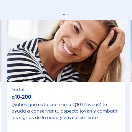
Antibrillo
Dry Comfort
Anti-edad
Dry Comfort Plus
Antitranspirante
Express Hydratio
Apropiado para n
Extra Aclarado
Barba
Face Essentials
Facial
Barba Suave
q10-200
Fresh
¿Sabes qué es la coenzima Q10?
Nivea
® te
Barrera protectora
ayuda a conservar tu aspecto joven y combatir
Fresh Natural
los signos de la edad y envejecimiento
piel