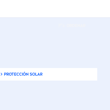
Aftershave
Piel delicada
Barra
ORDENAR
Piel extra seca
e
Body Oil
nceado
Piel grasosa
Cleansing Gel
Piel madura
quier
Cream
Piel mixta
PROTECCIÓN SOLAR
Crema
Piel normal
Crema de Noche
Piel seca