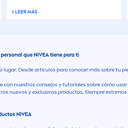
Fruity Shine
Brillo natural
LEER MÁS
Glow
Calmante
Hydro Care
Clínicamente pro
Invisible for Black
Cuidado
o personal que
NIVEA
tiene para ti
White
o lugar. Desde articulos para conocer más sobre tu pi
Cuidado Intensiv
Luminous 630
e con nuestros consejos y tutoriales sobre cómo usar 
Desodorante
Oil Control
uestros nuevos y exclusivos productos, Siempre estam
Energizante
Oil in lotion
oductos
NIVEA
Exfoliante
Originals