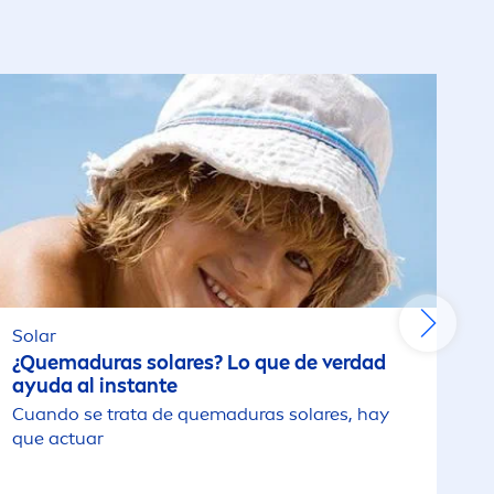
Crema solar facial
Cremas Corporales
De Bolsillo
n
De Bolsillo
iños
De Bolsillo
Solar
Desodorante en crema
¿Quemaduras solares? Lo que de verdad
ayuda al instante
Desodorante Roll On
 de la
Cuando se trata de quemaduras solares, hay
que actuar
Desodorante Spray