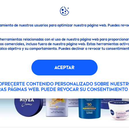
DESTACADOS
MUNDO
NIVEA
FILTROS
tamiento de nuestros usuarios para optimizar nuestra página web. Puedes rev
de herramientas relacionadas con el uso de nuestra página web para proporciona
DE PRODUCTO
PROPIEDADES
s comerciales, incluso fuera de nuestra página web. Estas herramientas activa
público objetivo y su comportamiento. Puedes declinar o revocar tu consentimi
feitado
0% residuo
S
ACEPTAR
IDADES
GAMA DE PRODUCTOS
aby Sun
100% transparent
S
 OFRECERTE CONTENIDO PERSONALIZADO SOBRE NUESTR
RAS PÁGINAS WEB. PUEDE REVOCAR SU CONSENTIMIENT
ntitranspirante
Aclarado
uidado
24h de Hidratació
ilas sensibles
Agua Micelar
uidado Corporal
48h Humedad
anchas de
Body Essential
uidado Facial
48h+ Humedad