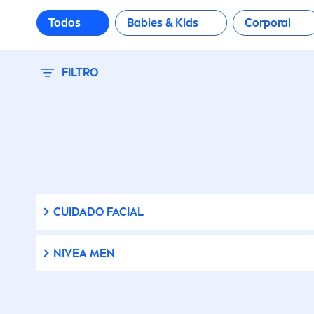
p
Todos
Babies & Kids
Corporal
50+
C
P
FILTRO
C
D
D
L
CUIDADO FACIAL
NIVEA
MEN