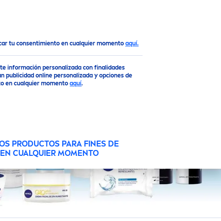
Top
ocar tu consentimiento en cualquier momento
aquí.
rte información personalizada con finalidades
TIPO DE PIEL
n publicidad online personalizada y opciones de
ento en cualquier momento
aquí
.
Apto para piel Sensible
GRUPO
e
Para todo tipo de piel
OS PRODUCTOS PARA FINES DE
O EN CUALQUIER MOMENTO
Aceite Bronceador
n
Piel cansada
Aerosol
Piel de niño sensible
After Sun
Piel de niños