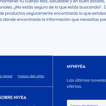
antener tu cuerpo feliz, saludable y en buen estado,
onales. ¿No estás seguro de lo que estás buscando? .
de productos segura
men
te encontrarás lo que estab
 dónde encontrarás la información que necesitas par
MY
NIVEA
o-legal
mapa-del-sitio
Las últimas novedad
ofertas.
 SOBRE
NIVEA