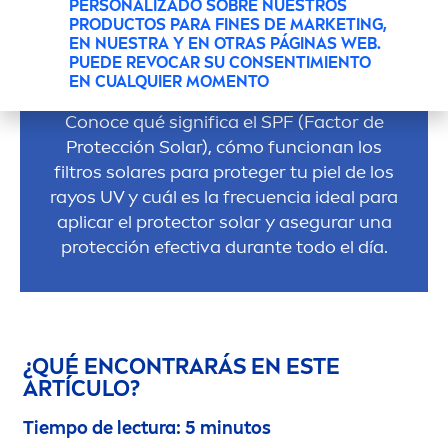
PERSONALIZADO SOBRE NUESTROS
¿QUÉ ES EL SPF Y CADA
PRODUCTOS PARA FINES DE MARKETING,
CUÁNTO DEBES
EN NUESTRA Y EN OTRAS PÁGINAS WEB.
PUEDE REVOCAR SU CONSENTIMIENTO
APLICARLO?
EN CUALQUIER MOMENTO
Conoce qué significa el SPF (Factor de
Protección Solar), cómo funcionan los
filtros solares para proteger tu piel de los
rayos UV y cuál es la frecuencia ideal para
aplicar el
protect
or solar y asegurar una
protección efectiva durante todo el día.
¿QUÉ ENCONTRARÁS EN ESTE
ARTÍCULO?
Tiempo de lectura: 5 minutos