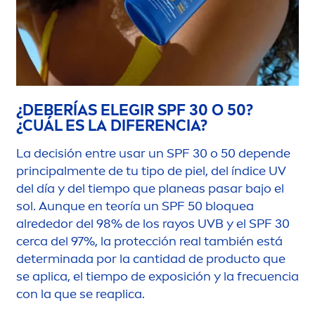
¿DEBERÍAS ELEGIR SPF 30 O 50?
¿CUÁL ES LA DIFERENCIA?
La decisión entre usar un SPF 30 o 50 depende
principal
men
te de tu tipo de piel, del índice UV
del día y del tiempo que planeas pasar bajo el
sol. Aunque en teoría un SPF 50 bloquea
alrededor del 98% de los rayos UVB y el SPF 30
cerca del 97%, la protección real también está
determinada por la cantidad de producto que
se aplica, el tiempo de exposición y la frecuencia
con la que se reaplica.