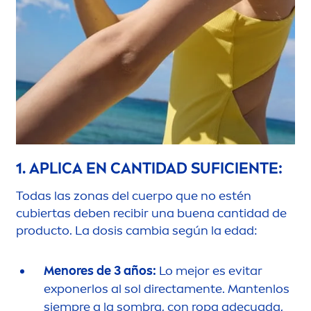
1. APLICA EN CANTIDAD SUFICIENTE:
Todas las zonas del cuerpo que no estén
cubiertas deben recibir una buena cantidad de
producto. La dosis cambia según la edad:
Men
ores de 3 años:
Lo mejor es evitar
exponerlos al sol directa
men
te. Mantenlos
siempre a la sombra, con ropa adecuada,