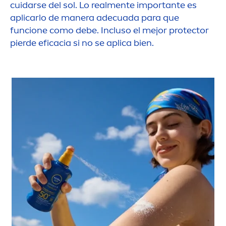
cuidarse del sol. Lo real
men
te importante es
aplicarlo de manera adecuada para que
funcione como debe. Incluso el mejor
protect
or
pierde eficacia si no se aplica bien.