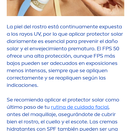
La piel del rostro está continua
men
te expuesta
a los rayos UV, por lo que aplicar
protect
or solar
diaria
men
te es esencial para prevenir el daño
solar y el envejecimiento prematuro. El FPS 50
ofrece una alta protección, aunque FPS más
bajos pueden ser adecuados en exposiciones
men
os intensas, siempre que se apliquen
correcta
men
te y se reapliquen según las
indicaciones.
Se recomienda aplicar el
protect
or solar como
último paso de tu
rutina de cuidado facial
,
antes del maquillaje, asegurándote de cubrir
bien el rostro, el cuello y el escote. Las cremas
hidratantes con SPF también pueden ser una