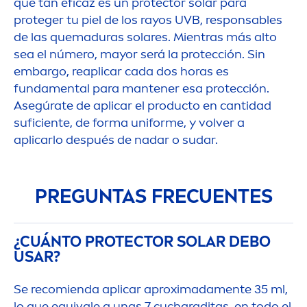
qué tan eficaz es un
protect
or solar para
proteger tu piel de los rayos UVB, responsables
de las quemaduras solares. Mientras más alto
sea el número, mayor será la protección. Sin
embargo, reaplicar cada dos horas es
funda
men
tal para mantener esa protección.
Asegúrate de aplicar el producto en cantidad
suficiente, de forma uniforme, y volver a
aplicarlo después de nadar o sudar.
PREGUNTAS FRECUENTES
¿CUÁNTO
PROTECT
OR SOLAR DEBO
USAR?
Se recomienda aplicar aproximada
men
te 35 ml,
lo que equivale a unas 7 cucharaditas, en todo el