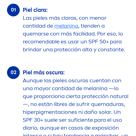
Piel clara:
Las pieles más claras, con
men
or
cantidad de
melanina
, tienden a
quemarse con más facilidad. Por eso, lo
reco
men
dable es usar un SPF 50+ para
brindar una protección alta y constante.
Piel más oscura:
Aunque las pieles oscuras cuentan con
una mayor cantidad de melanina —lo
que proporciona cierta protección
natural
—, no están libres de sufrir quemaduras,
hiperpig
men
taciones ni daño solar. Un
SPF 30+ suele ser suficiente para el uso
diario, aunque en casos de exposición
intensa o si hay tendencia a manchas, un