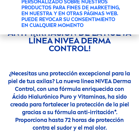
PERSONALIZADO SOBRE NUESTROS
PRODUCTOS PARA FINES DE MARKETING,
EN NUESTRA Y EN OTRAS PÁGINAS WEB.
¡FORTALECE LAS DEFENSAS
PUEDE REVOCAR SU CONSENTIMIENTO
DE TU PIEL CON LA FÓRMULA
EN CUALQUIER MOMENTO
ANTI-IRRITACIÓN DE LA NUEVA
LÍNEA
NIVEA
DERMA
CONTROL!
¿Necesitas una protección excepcional para la
piel de tus axilas? La nueva linea
NIVEA
Derma
Control, con una fórmula enriquecida con
Ácido Hialurónico Puro y
Vitamin
as, ha sido
creada para fortalecer la protección de la piel
gracias a su fórmula anti-irritación*.
Proporciona hasta 72 horas de protección
contra el sudor y el mal olor.