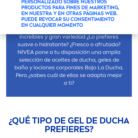
PERSONALIZADO SOBRE NUESTROS
ELIGE EL MEJOR GEL DE
PRODUCTOS PARA FINES DE MARKETING,
DUCHA
NIVEA
® PARA TI
EN NUESTRA Y EN OTRAS PÁGINAS WEB.
PUEDE REVOCAR SU CONSENTIMIENTO
EN CUALQUIER MOMENTO
Cuidados que sientan bien, aromas
increíbles y gran variedad ¿Lo prefieres
suave o hidratante? ¿Fresco o afrutado?
NIVEA
pone a tu disposición una amplia
selección de aceites de ducha, geles de
baño y lociones corporales Bajo La Ducha.
Pero ¿sabes cuál de ellas se adapta mejor
a ti?
¿QUÉ TIPO DE GEL DE DUCHA
PREFIERES?