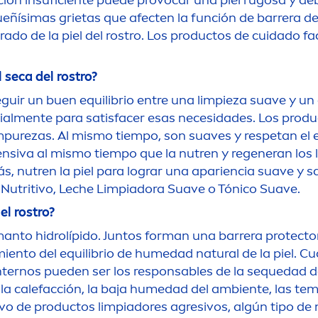
ación insuficiente puede provocar una piel rugosa y dé
eñísimas grietas que afecten la función de barrera de 
ado de la piel del rostro. Los productos de cuidado fa
 seca del rostro?
guir un buen equilibrio entre una limpieza suave y un
ial
men
te para satisfacer esas necesidades. Los prod
m
pure
zas. Al mismo tiempo, son suaves y respetan el
ensiva al mismo tiempo que la nutren y regeneran los 
ás, nutren la piel para lograr una apariencia suave y s
 Nutritivo, Leche Limpiadora Suave o Tónico Suave.
l rostro?
 manto hidrolípido. Juntos forman una barrera
protect
o
miento del equilibrio de humedad
natural
de la piel. C
ernos pueden ser los responsables de la sequedad de l
 de la calefacción, la baja humedad del ambiente, las 
vo de productos limpiadores agresivos, algún tipo de me