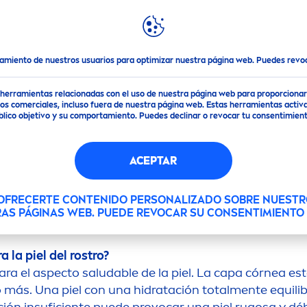
DESTACADOS
MUNDO
NIVEA
 un arte que
Nivea
® comprende
tamiento de nuestros usuarios para optimizar nuestra página web. Puedes rev
de herramientas relacionadas con el uso de nuestra página web para proporciona
s comerciales, incluso fuera de nuestra página web. Estas herramientas activa
NTAS ACERCA DEL C
público objetivo y su comportamiento. Puedes declinar o revocar tu consentimi
Aquí encontrarás las respuestas a las preguntas más
ACEPTAR
 OFRECERTE CONTENIDO PERSONALIZADO SOBRE NUESTR
RAS PÁGINAS WEB. PUEDE REVOCAR SU CONSENTIMIENT
 la piel del rostro?
a el aspecto saludable de la piel. La capa córnea es
 más. Una piel con una hidratación total
men
te equili