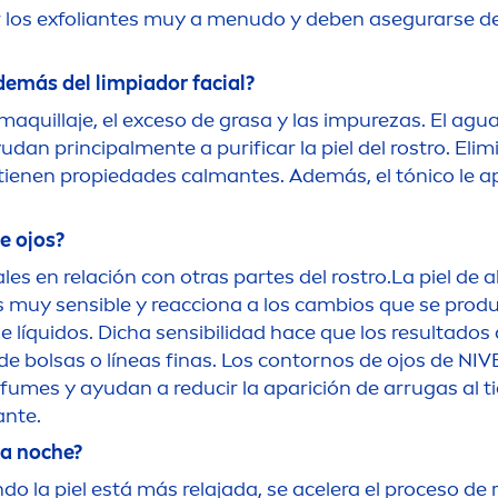
r los exfoliantes muy a
men
udo y deben asegurarse de
además del limpiador facial?
maquillaje, el exceso de grasa y las im
pure
zas. El agu
yudan principal
men
te a purificar la piel del rostro. Eli
tienen propiedades calmantes. Además, el tónico le ap
e ojos?
es en relación con otras partes del rostro.La piel de 
muy sensible y reacciona a los cambios que se produc
de líquidos. Dicha sensibilidad hace que los resultado
de bolsas o líneas finas. Los contornos de ojos de
NIV
umes y ayudan a reducir la aparición de arrugas al ti
ante.
la noche?
do la piel está más relajada, se acelera el proceso de r