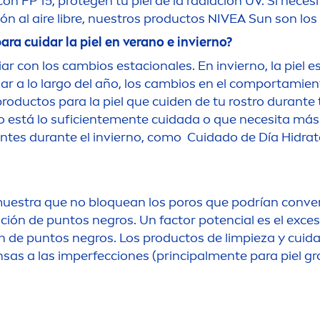
n FP 15, protegen tu piel de la radiación UV. Si neces
ón al aire libre, nuestros productos
NIVEA
Sun
son los
para cuidar la piel en verano e invierno?
iar con los cambios estacionales. En invierno, la piel e
iar a lo largo del año, los cambios en el comportamien
ductos para la piel que cuiden de tu rostro durante t
 está lo suficiente
men
te cuidada o que necesita más
antes durante el invierno, como Cuidado de Día Hidrat
uestra que no bloquean los poros que podrían conve
ción de puntos negros. Un factor potencial es el exce
n de puntos negros. Los productos de limpieza y cuid
nsas a las imperfecciones (principal
men
te para piel gr