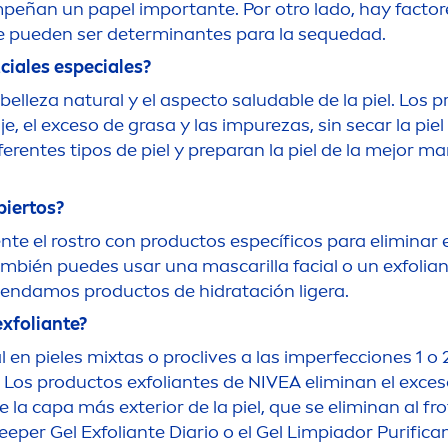
eñan un papel importante. Por otro lado, hay factore
ue pueden ser determinantes para la sequedad.
ciales especiales?
 belleza
natural
y el aspecto saludable de la piel. Los 
e, el exceso de grasa y las im
pure
zas, sin secar la pie
iferentes tipos de piel y preparan la piel de la mejor 
biertos?
n
te el rostro con productos específicos para eliminar 
también puedes usar una mascarilla facial o un exfolia
en
damos productos de hidratación ligera.
exfoliante?
al en pieles mixtas o proclives a las imperfecciones 1 
l. Los productos exfoliantes de
NIVEA
eliminan el exces
la capa más exterior de la piel, que se eliminan al fro
eep
er Gel Exfoliante Diario o el Gel Limpiador Purifica