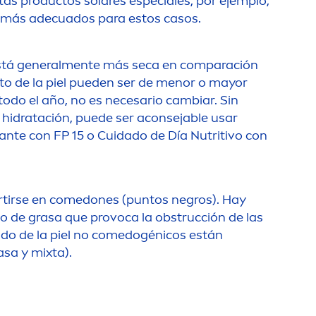
itas productos solares especiales, por ejemplo,
 más adecuados para estos casos.
stá general
men
te más seca en comparación
to de la piel pueden ser de
men
or o mayor
odo el año, no es necesario cambiar. Sin
 hidratación, puede ser aconsejable usar
ante con FP 15 o Cuidado de Día Nutritivo con
rtirse en comedones (puntos negros). Hay
so de grasa que provoca la obstrucción de las
ado de la piel no comedogénicos están
asa y mixta).