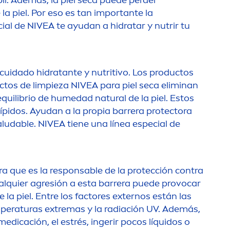
bil. Además, la piel seca puede perder
la piel. Por eso es tan importante la
cial de
NIVEA
te ayudan a hidratar y nutrir tu
 cuidado hidratante y nutritivo. Los productos
uctos de limpieza
NIVEA
para piel seca eliminan
 equilibrio de humedad
natural
de la piel. Estos
lípidos. Ayudan a la propia barrera
protect
ora
aludable.
NIVEA
tiene una línea especial de
ra que es la responsable de la protección contra
ualquier agresión a esta barrera puede provocar
a piel. Entre los factores externos están las
temperaturas extremas y la radiación UV. Además,
dicación, el estrés, ingerir pocos líquidos o