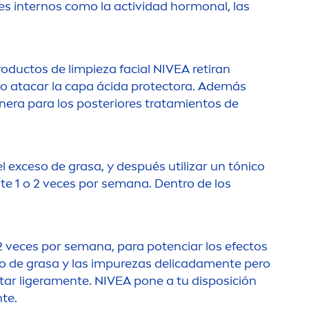
s internos como la actividad hormonal, las
productos de limpieza facial
NIVEA
retiran
l o atacar la capa ácida
protect
ora. Además
manera para los posteriores tratamientos de
el exceso de grasa, y después utilizar un tónico
nte 1 o 2 veces por semana. Dentro de los
o 2 veces por semana, para potenciar los efectos
o de grasa y las im
pure
zas delicada
men
te pero
tar ligera
men
te.
NIVEA
pone a tu disposición
nte.