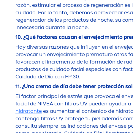
razón, estimular el proceso de regeneración es
cuidado. Por lo tanto, debemos aprovechar esa 
regenerador de los productos de noche, su comp
innecesaria durante la noche.
10. ¿Qué factores causan el envejecimiento pre
Hay diversas razones que influyen en el enveje
provocar un envejecimiento prematuro otros fac
favorecen el in
creme
nto de la formación de radi
productos de cuidado facial especiales con fact
Cuidado de Día con FP 30.
11. ¿Una crema de día debe tener protección sol
El factor principal de estrés que provoca el env
facial de
NIVEA
con filtros UV pueden ayudar a re
hidratante
es au
men
tar el contenido de hidrata
contenga filtros UV protege tu piel además con
consulta siempre las indicaciones del envase p