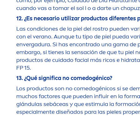
como, por ejemplo, Cuidado de Día Hidratante co
cuando vas a tomar el sol l o a darte un chapuz
12. ¿Es necesario utilizar productos diferentes 
Las condiciones de la piel del rostro pueden var
con el verano. Aunque tu tipo de piel pueda var
envergadura. Si has encontrado una gama de pro
embargo, si tienes la sensación de que tu piel no
productos de cuidado facial más ricos e hidrat
FP 15.
13. ¿Qué significa no comedogénico?
Los productos son no comedogénicos si se dem
muchos factores que pueden influir en la forma
glándulas sebáceas y que estimula la formació
especial
men
te diseñados para las pieles prope