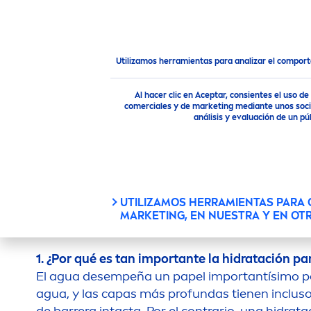
PRODUCTOS
CONSEJOS
Consejo
Preguntas Frecuentes
Cuidar de tu piel es
Utilizamos herramientas para analizar el compor
Al hacer clic en Aceptar, consientes el uso 
comerciales y de marketing mediante unos socio
¿TIENES PREGU
análisis y evaluación de un 
UTILIZAMOS HERRAMIENTAS PARA
MARKETING, EN NUESTRA Y EN OT
1. ¿Por qué es tan importante la hidratación para
El agua desempeña un papel importantísimo par
agua, y las capas más profundas tienen incluso