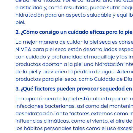
de barrera intacta. Por el contrario, una hidrat
elasticidad y, como resultado, puede sufrir pequ
hidratación para un aspecto saludable y equilibr
piel.
2. ¿Cómo consigo un cuidado eficaz para la piel
La mejor manera de cuidar la piel seca es conse
NIVEA
para piel seca están desarrollados espec
con cuidado y profundidad el maquillaje y las i
productos aportan a la piel una hidratación int
de la piel y previenen la pérdida de agua. Adem
productos para piel seca, como Cuidado de Día
3. ¿Qué factores pueden provocar sequedad en e
La capa córnea de la piel está cubierta por un
infecciones bacterianas, así como del manteni
deshidratación.Tanto factores externos como int
influencias climáticas, como el viento, el aire
los hábitos personales tales como el uso excesi