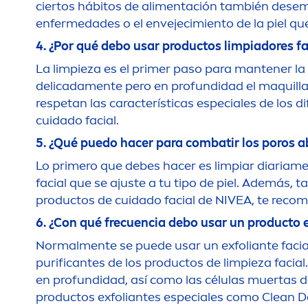
ciertos hábitos de ali
men
tación también desemp
enfermedades o el envejecimiento de la piel q
4. ¿Por qué debo usar productos limpiadores fa
La limpieza es el primer paso para mantener la
delicada
men
te pero en profundidad el maquillaj
respetan las características especiales de los d
cuidado facial.
5. ¿Qué puedo hacer para combatir los poros a
Lo primero que debes hacer es limpiar diaria
me
facial que se ajuste a tu tipo de piel. Además, 
productos de cuidado facial de
NIVEA
, te reco
m
6. ¿Con qué frecuencia debo usar un producto 
Normal
men
te se puede usar un exfoliante faci
purificantes de los productos de limpieza facia
en profundidad, así como las células muertas de 
productos exfoliantes especiales como Clean
D