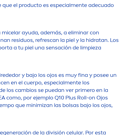
 que el producto es especial
men
te adecuado
a micelar ayuda, además, a eliminar con
minan residuos, refrescan la piel y la hidratan. Los
orta a tu piel una sensación de limpieza
alrededor y bajo los ojos es muy fina y posee un
en en el cuerpo, especial
men
te los
s de los cambios se puedan ver primero en la
EA
como, por ejemplo Q10 Plus Roll-on Ojos
empo que minimizan las bolsas bajo los ojos,
egeneración de la división celular. Por esta