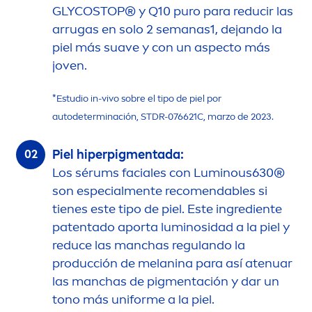
GLYCOSTOP® y Q10 puro para reducir las
arrugas en solo 2 semanas1, dejando la
piel más suave y con un aspecto más
joven.
*Estudio in-vivo sobre el tipo de piel por
autodeterminación, STDR-076621C, marzo de 2023.
Piel hiperpig
men
tada:
Los sérums faciales con
Luminous
630®
son especial
men
te reco
men
dables si
tienes este tipo de piel. Este ingrediente
patentado aporta luminosidad a la piel y
reduce las manchas regulando la
producción de melanina para así atenuar
las manchas de pig
men
tación y dar un
tono más uniforme a la piel.