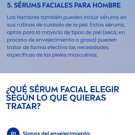
5. SÉRUMS FACIALES PARA HOMBRE
Los hombres también pueden incluir sérums en
sus rutinas de cuidado de la piel. Estos sérums,
aptos para la mayoría de tipos de piel (seca, en
proceso de envejecimiento o grasa) pueden
tratar de forma efectiva las necesidades
específicas de las pieles masculinas.
¿QUÉ SÉRUM FACIAL ELEGIR
SEGÚN LO QUE QUIERAS
TRATAR?
Signos del envejecimiento: